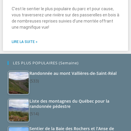
C’est le sentier le plus populaire du parc et pour cause,
vous traverserez une rivière sur des passerelles en bois à
de nombreuses reprises suivies d’une montée offrant
une magnifique vue!
LIRE LA SUITE »
LES PLUS POPULAIRES (semaine)
Randonnée au mont Vallières-de-Saint-Réal
(533)
Liste des montagnes du Québec pour la
randonnée pédestre
(514)
Sentier de la Baie des Rochers et l’Anse de