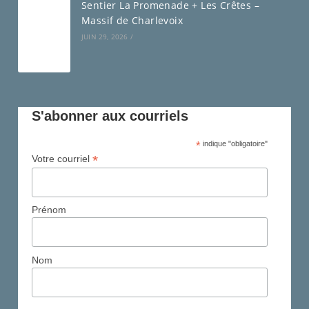
Sentier La Promenade + Les Crêtes –
Massif de Charlevoix
JUIN 29, 2026
/
S'abonner aux courriels
*
indique "obligatoire"
*
Votre courriel
Prénom
Nom