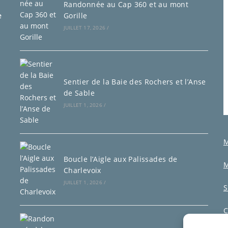
Randonnée au Cap 360 et au mont
e
Gorille
JUILLET 17, 2026
/
Sentier de la Baie des Rochers et l’Anse
de Sable
JUILLET 1, 2026
/
M
Boucle l’Aigle aux Palissades de
M
Charlevoix
JUILLET 1, 2026
/
S
C