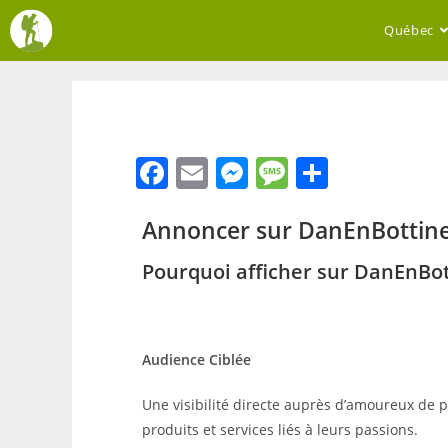
Québec
F
E
M
M
S
a
m
e
e
h
Annoncer sur DanEnBottin
c
ai
ss
ss
ar
e
l
e
a
e
Pourquoi afficher sur DanEnBot
b
n
g
o
g
e
o
er
Audience Ciblée
k
Une visibilité directe auprès d’amoureux de pl
produits et services liés à leurs passions.