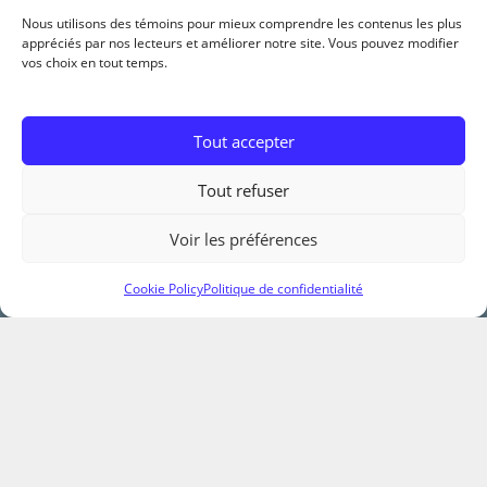
*
Nous utilisons des témoins pour mieux comprendre les contenus les plus
appréciés par nos lecteurs et améliorer notre site. Vous pouvez modifier
vos choix en tout temps.
Tout accepter
Ma page Facebook
Tout refuser
Me suivre sur AllTrails
Voir les préférences
S'abonner à ma chaine YouTube
Cookie Policy
Politique de confidentialité
Contact
Accueil
A propos
Conditions utilisation
Politique de confidentialité
Politique de témoins
Contact