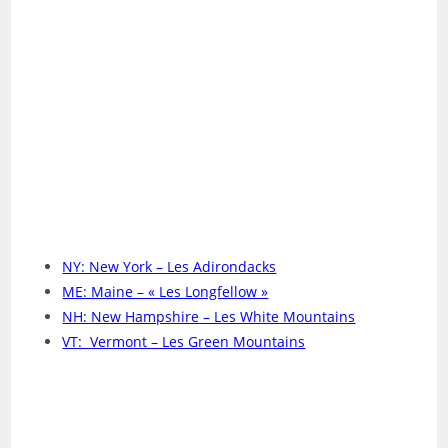
Répertoire des sommets
NY: New York – Les Adirondacks
ME: Maine – « Les Longfellow »
NH: New Hampshire – Les White Mountains
VT: Vermont – Les Green Mountains
Liste des plus de 4 000 pieds