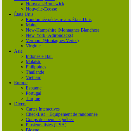
Nouveau-Brunswick
Nouvelle-Ecosse
États-Unis
Randonnée pédestre aux États-Unis
Maine
New-Hampshire (Montagnes Blanches)
New-York (Adirondacks)
Vermont (Montagnes Vertes)
Virginie
Asie
Indonésie-Bali
Malaisie
Philippines
Thailande
Vietnam
Europe
Espagne
Portugal
Turquie
Divers
Cartes Interactives
CheckList – Equipement de randonnée
Coups de coeur – Québec
Plusieurs listes (USA)
Blogue