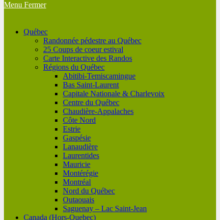
Menu
Fermer
Québec
Randonnée pédestre au Québec
25 Coups de coeur estival
Carte Interactive des Randos
Régions du Québec
Abitibi-Temiscamingue
Bas Saint-Laurent
Capitale Nationale & Charlevoix
Centre du Québec
Chaudière-Appalaches
Côte Nord
Estrie
Gaspésie
Lanaudière
Laurentides
Mauricie
Montérégie
Montréal
Nord du Québec
Outaouais
Saguenay – Lac Saint-Jean
Canada (Hors-Quebec)