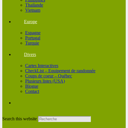
Thailande
Vietnam
Europe
Espagne
Portugal
Turquie
Divers
Cartes Interactives
CheckList – Equipement de randonnée
Coups de coeur – Québec
Plusieurs listes (USA)
Blogue
Contact
Search this website