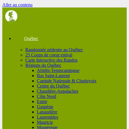
Aller au contenu
Québec
Randonnée pédestre au Québec
25 Coups de coeur estival
Carte Interactive des Randos
Régions du Québec
Abitibi-Temiscamingue
Bas Saint-Laurent
Capitale Nationale & Charlevoix
Centre du Québec
Chaudière-Appalaches
Côte Nord
Estrie
Gaspésie
Lanaudière
Laurentides
Mauricie
Montérégie