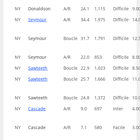
NY
Donaldson
A/R
24.1
1,115
Difficile
9.0
NY
Seymour
A/R
34.4
1,975
Difficile
14.
NY
Seymour
Boucle
31.7
1,791
Difficile
12.
NY
Seymour
A/R
22.0
853
Difficile
8.0
NY
Sawteeth
Boucle
22.9
1,023
Difficile
8.5
NY
Sawteeth
Boucle
25.7
1,666
Difficile
11.
NY
Sawteeth
Boucle
24.8
1,372
Difficile
10.
NY
Cascade
A/R
9.0
697
Inter
4.0
NY
Cascade
A/R
7.1
580
Facile
3.0