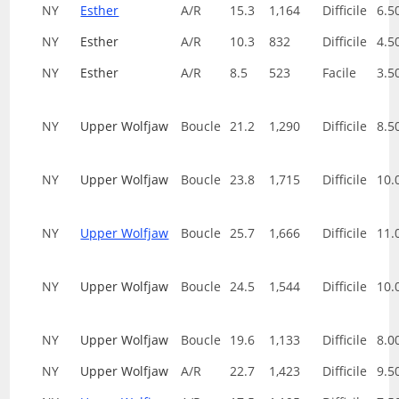
NY
Esther
A/R
15.3
1,164
Difficile
6.5
NY
Esther
A/R
10.3
832
Difficile
4.5
NY
Esther
A/R
8.5
523
Facile
3.5
NY
Upper Wolfjaw
Boucle
21.2
1,290
Difficile
8.5
NY
Upper Wolfjaw
Boucle
23.8
1,715
Difficile
10.
NY
Upper Wolfjaw
Boucle
25.7
1,666
Difficile
11.
NY
Upper Wolfjaw
Boucle
24.5
1,544
Difficile
10.
NY
Upper Wolfjaw
Boucle
19.6
1,133
Difficile
8.0
NY
Upper Wolfjaw
A/R
22.7
1,423
Difficile
9.5