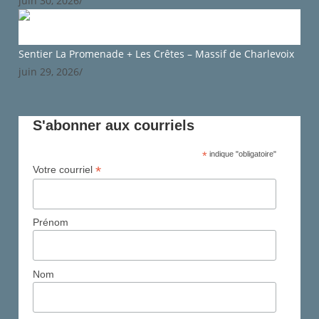
juin 30, 2026
/
Sentier La Promenade + Les Crêtes – Massif de Charlevoix
juin 29, 2026
/
S'abonner aux courriels
*
indique "obligatoire"
*
Votre courriel
Prénom
Nom