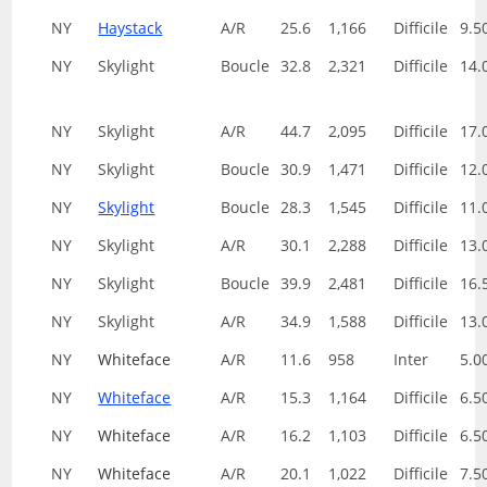
NY
Haystack
A/R
25.6
1,166
Difficile
9.5
NY
Skylight
Boucle
32.8
2,321
Difficile
14.
NY
Skylight
A/R
44.7
2,095
Difficile
17.
NY
Skylight
Boucle
30.9
1,471
Difficile
12.
NY
Skylight
Boucle
28.3
1,545
Difficile
11.
NY
Skylight
A/R
30.1
2,288
Difficile
13.
NY
Skylight
Boucle
39.9
2,481
Difficile
16.
NY
Skylight
A/R
34.9
1,588
Difficile
13.
NY
Whiteface
A/R
11.6
958
Inter
5.0
NY
Whiteface
A/R
15.3
1,164
Difficile
6.5
NY
Whiteface
A/R
16.2
1,103
Difficile
6.5
NY
Whiteface
A/R
20.1
1,022
Difficile
7.5