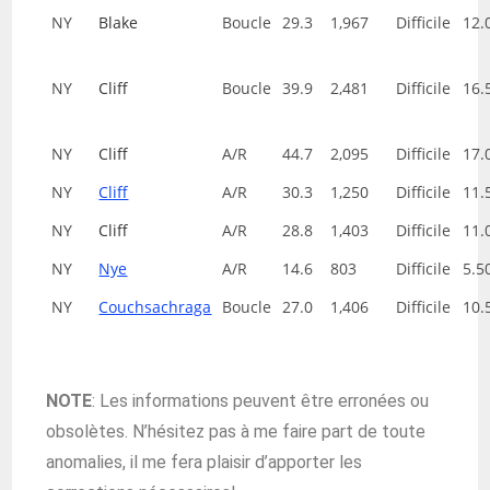
NY
Blake
Boucle
29.3
1,967
Difficile
12.
NY
Cliff
Boucle
39.9
2,481
Difficile
16.
NY
Cliff
A/R
44.7
2,095
Difficile
17.
NY
Cliff
A/R
30.3
1,250
Difficile
11.
NY
Cliff
A/R
28.8
1,403
Difficile
11.
NY
Nye
A/R
14.6
803
Difficile
5.5
NY
Couchsachraga
Boucle
27.0
1,406
Difficile
10.
NOTE
: Les informations peuvent être erronées ou
obsolètes. N’hésitez pas à me faire part de toute
anomalies, il me fera plaisir d’apporter les