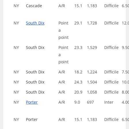
NY
Cascade
A/R
15.1
1,183
Difficile
6.5
NY
South Dix
Point
29.1
1,728
Difficile
12.
a
point
NY
South Dix
Point
23.3
1,529
Difficile
9.5
a
point
NY
South Dix
A/R
18.2
1,224
Difficile
7.5
NY
South Dix
A/R
24.3
1,504
Difficile
10.
NY
South Dix
A/R
20.9
1,058
Difficile
8.0
NY
Porter
A/R
9.0
697
Inter
4.0
NY
Porter
A/R
15.1
1,183
Difficile
6.5