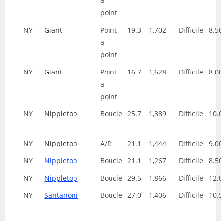
a
point
NY
Giant
Point
19.3
1,702
Difficile
8.5
a
point
NY
Giant
Point
16.7
1,628
Difficile
8.0
a
point
NY
Nippletop
Boucle
25.7
1,389
Difficile
10.
NY
Nippletop
A/R
21.1
1,444
Difficile
9.0
NY
Nippletop
Boucle
21.1
1,267
Difficile
8.5
NY
Nippletop
Boucle
29.5
1,866
Difficile
12.
NY
Santanoni
Boucle
27.0
1,406
Difficile
10.