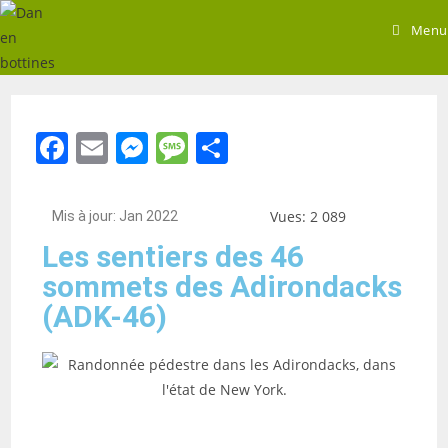
Menu
F
E
M
M
S
a
m
e
e
h
c
ai
ss
ss
ar
Vues: 2 089
Mis à jour: Jan 2022
e
l
e
a
e
Les sentiers des 46
b
n
g
sommets des Adirondacks
o
g
e
(ADK-46)
o
er
k