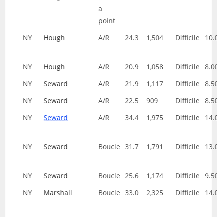
a
point
NY
Hough
A/R
24.3
1,504
Difficile
10.
NY
Hough
A/R
20.9
1,058
Difficile
8.0
NY
Seward
A/R
21.9
1,117
Difficile
8.5
NY
Seward
A/R
22.5
909
Difficile
8.5
NY
Seward
A/R
34.4
1,975
Difficile
14.
NY
Seward
Boucle
31.7
1,791
Difficile
13.
NY
Seward
Boucle
25.6
1,174
Difficile
9.5
NY
Marshall
Boucle
33.0
2,325
Difficile
14.