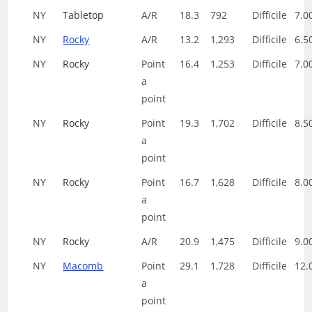
NY
Tabletop
A/R
18.3
792
Difficile
7.0
NY
Rocky
A/R
13.2
1,293
Difficile
6.5
NY
Rocky
Point
16.4
1,253
Difficile
7.0
a
point
NY
Rocky
Point
19.3
1,702
Difficile
8.5
a
point
NY
Rocky
Point
16.7
1,628
Difficile
8.0
a
point
NY
Rocky
A/R
20.9
1,475
Difficile
9.0
NY
Macomb
Point
29.1
1,728
Difficile
12.
a
point