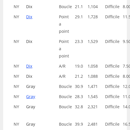
NY
Dix
Boucle
21.1
1,104
Difficile
8.0
NY
Dix
Point
29.1
1,728
Difficile
11.
a
point
NY
Dix
Point
23.3
1,529
Difficile
9.5
a
point
NY
Dix
A/R
19.0
1,058
Difficile
7.5
NY
Dix
A/R
21.2
1,088
Difficile
8.0
NY
Gray
Boucle
30.9
1,471
Difficile
12.
NY
Gray
Boucle
28.3
1,545
Difficile
11.
NY
Gray
Boucle
32.8
2,321
Difficile
14.
NY
Gray
Boucle
39.9
2,481
Difficile
16.