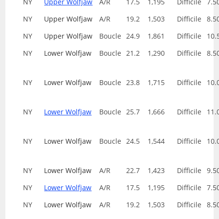
NY
Upper Wolfjaw
A/R
17.5
1,195
Difficile
7.5
NY
Upper Wolfjaw
A/R
19.2
1,503
Difficile
8.5
NY
Upper Wolfjaw
Boucle
24.9
1,861
Difficile
10.
NY
Lower Wolfjaw
Boucle
21.2
1,290
Difficile
8.5
NY
Lower Wolfjaw
Boucle
23.8
1,715
Difficile
10.
NY
Lower Wolfjaw
Boucle
25.7
1,666
Difficile
11.
NY
Lower Wolfjaw
Boucle
24.5
1,544
Difficile
10.
NY
Lower Wolfjaw
A/R
22.7
1,423
Difficile
9.5
NY
Lower Wolfjaw
A/R
17.5
1,195
Difficile
7.5
NY
Lower Wolfjaw
A/R
19.2
1,503
Difficile
8.5