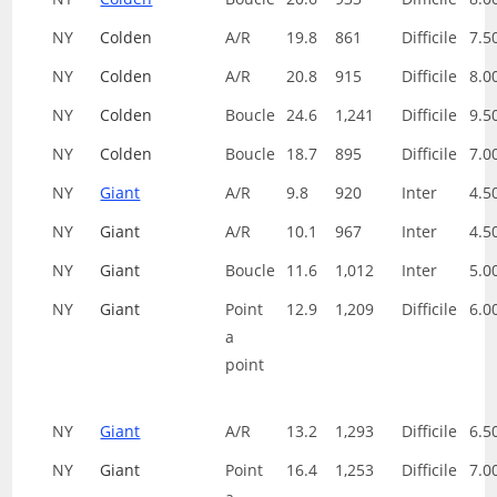
NY
Colden
A/R
19.8
861
Difficile
7.5
NY
Colden
A/R
20.8
915
Difficile
8.0
NY
Colden
Boucle
24.6
1,241
Difficile
9.5
NY
Colden
Boucle
18.7
895
Difficile
7.0
NY
Giant
A/R
9.8
920
Inter
4.5
NY
Giant
A/R
10.1
967
Inter
4.5
NY
Giant
Boucle
11.6
1,012
Inter
5.0
NY
Giant
Point
12.9
1,209
Difficile
6.0
a
point
NY
Giant
A/R
13.2
1,293
Difficile
6.5
NY
Giant
Point
16.4
1,253
Difficile
7.0