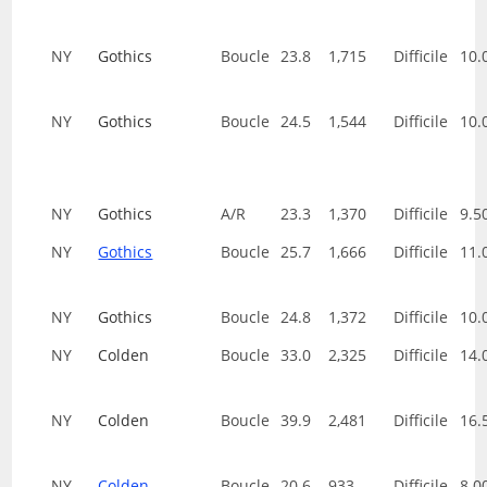
NY
Gothics
Boucle
23.8
1,715
Difficile
10.
NY
Gothics
Boucle
24.5
1,544
Difficile
10.
NY
Gothics
A/R
23.3
1,370
Difficile
9.5
NY
Gothics
Boucle
25.7
1,666
Difficile
11.
NY
Gothics
Boucle
24.8
1,372
Difficile
10.
NY
Colden
Boucle
33.0
2,325
Difficile
14.
NY
Colden
Boucle
39.9
2,481
Difficile
16.
NY
Colden
Boucle
20.6
933
Difficile
8.0