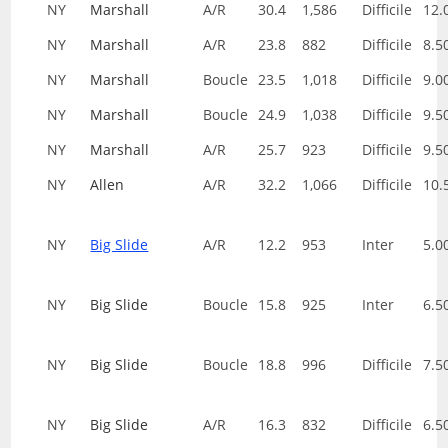
NY
Marshall
A/R
30.4
1,586
Difficile
12.
NY
Marshall
A/R
23.8
882
Difficile
8.5
NY
Marshall
Boucle
23.5
1,018
Difficile
9.0
NY
Marshall
Boucle
24.9
1,038
Difficile
9.5
NY
Marshall
A/R
25.7
923
Difficile
9.5
NY
Allen
A/R
32.2
1,066
Difficile
10.
NY
Big Slide
A/R
12.2
953
Inter
5.0
NY
Big Slide
Boucle
15.8
925
Inter
6.5
NY
Big Slide
Boucle
18.8
996
Difficile
7.5
NY
Big Slide
A/R
16.3
832
Difficile
6.5