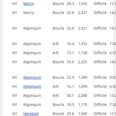
NY
Marcy
Boucle
28.3
1,545
Difficile
11.
NY
Marcy
Boucle
32.8
2,321
Difficile
14.
NY
Algonquin
Boucle
32.8
2,321
Difficile
14.
NY
Algonquin
A/R
16.4
1,332
Difficile
7.0
NY
Algonquin
A/R
15.1
1,158
Difficile
6.5
NY
Algonquin
Boucle
33.0
2,325
Difficile
14.
NY
Algonquin
Boucle
22.9
1,289
Difficile
9.0
NY
Algonquin
A/R
16.1
1,099
Difficile
6.5
NY
Algonquin
A/R
30.1
2,288
Difficile
13.
NY
Algonquin
Boucle
18.3
1,175
Difficile
7.5
NY
Haystack
Boucle
29.8
1,568
Difficile
11.