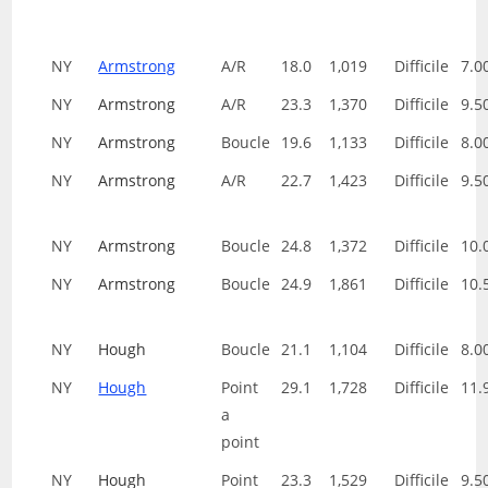
NY
Armstrong
A/R
18.0
1,019
Difficile
7.0
NY
Armstrong
A/R
23.3
1,370
Difficile
9.5
NY
Armstrong
Boucle
19.6
1,133
Difficile
8.0
NY
Armstrong
A/R
22.7
1,423
Difficile
9.5
NY
Armstrong
Boucle
24.8
1,372
Difficile
10.
NY
Armstrong
Boucle
24.9
1,861
Difficile
10.
NY
Hough
Boucle
21.1
1,104
Difficile
8.0
NY
Hough
Point
29.1
1,728
Difficile
11.
a
point
NY
Hough
Point
23.3
1,529
Difficile
9.5