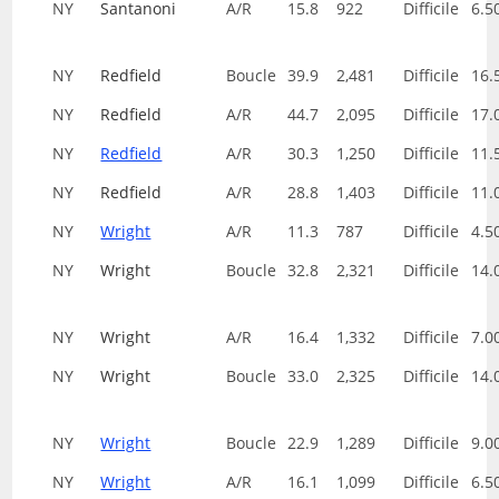
NY
Santanoni
A/R
15.8
922
Difficile
6.5
NY
Redfield
Boucle
39.9
2,481
Difficile
16.
NY
Redfield
A/R
44.7
2,095
Difficile
17.
NY
Redfield
A/R
30.3
1,250
Difficile
11.
NY
Redfield
A/R
28.8
1,403
Difficile
11.
NY
Wright
A/R
11.3
787
Difficile
4.5
NY
Wright
Boucle
32.8
2,321
Difficile
14.
NY
Wright
A/R
16.4
1,332
Difficile
7.0
NY
Wright
Boucle
33.0
2,325
Difficile
14.
NY
Wright
Boucle
22.9
1,289
Difficile
9.0
NY
Wright
A/R
16.1
1,099
Difficile
6.5