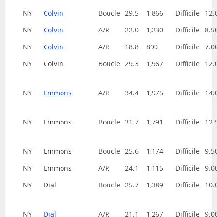
NY
Colvin
Boucle
29.5
1,866
Difficile
12.
NY
Colvin
A/R
22.0
1,230
Difficile
8.5
NY
Colvin
A/R
18.8
890
Difficile
7.0
NY
Colvin
Boucle
29.3
1,967
Difficile
12.
NY
Emmons
A/R
34.4
1,975
Difficile
14.
NY
Emmons
Boucle
31.7
1,791
Difficile
12.
NY
Emmons
Boucle
25.6
1,174
Difficile
9.5
NY
Emmons
A/R
24.1
1,115
Difficile
9.0
NY
Dial
Boucle
25.7
1,389
Difficile
10.
NY
Dial
A/R
21.1
1,267
Difficile
9.0