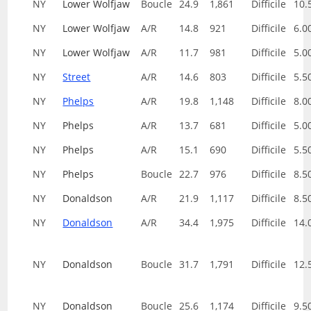
NY
Lower Wolfjaw
Boucle
24.9
1,861
Difficile
10.
NY
Lower Wolfjaw
A/R
14.8
921
Difficile
6.0
NY
Lower Wolfjaw
A/R
11.7
981
Difficile
5.0
NY
Street
A/R
14.6
803
Difficile
5.5
NY
Phelps
A/R
19.8
1,148
Difficile
8.0
NY
Phelps
A/R
13.7
681
Difficile
5.0
NY
Phelps
A/R
15.1
690
Difficile
5.5
NY
Phelps
Boucle
22.7
976
Difficile
8.5
NY
Donaldson
A/R
21.9
1,117
Difficile
8.5
NY
Donaldson
A/R
34.4
1,975
Difficile
14.
NY
Donaldson
Boucle
31.7
1,791
Difficile
12.
NY
Donaldson
Boucle
25.6
1,174
Difficile
9.5