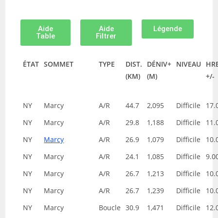
Aide
Aide
Légende
Table
Filtrer
ÉTAT
SOMMET
TYPE
DIST.
DÉNIV+
NIVEAU
HR
(KM)
(M)
+/-
NY
Marcy
A/R
44.7
2,095
Difficile
17.
NY
Marcy
A/R
29.8
1,188
Difficile
11.
NY
Marcy
A/R
26.9
1,079
Difficile
10.
NY
Marcy
A/R
24.1
1,085
Difficile
9.0
NY
Marcy
A/R
26.7
1,213
Difficile
10.
NY
Marcy
A/R
26.7
1,239
Difficile
10.
NY
Marcy
Boucle
30.9
1,471
Difficile
12.