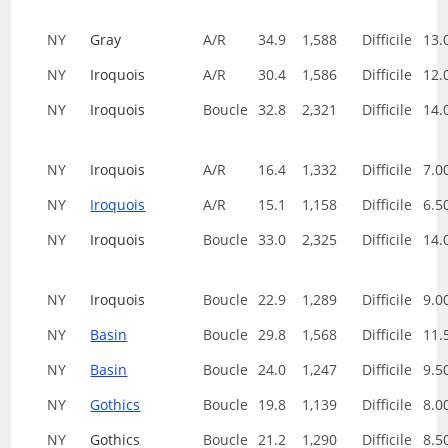
NY
Gray
A/R
34.9
1,588
Difficile
13.
NY
Iroquois
A/R
30.4
1,586
Difficile
12.
NY
Iroquois
Boucle
32.8
2,321
Difficile
14.
NY
Iroquois
A/R
16.4
1,332
Difficile
7.0
NY
Iroquois
A/R
15.1
1,158
Difficile
6.5
NY
Iroquois
Boucle
33.0
2,325
Difficile
14.
NY
Iroquois
Boucle
22.9
1,289
Difficile
9.0
NY
Basin
Boucle
29.8
1,568
Difficile
11.
NY
Basin
Boucle
24.0
1,247
Difficile
9.5
NY
Gothics
Boucle
19.8
1,139
Difficile
8.0
NY
Gothics
Boucle
21.2
1,290
Difficile
8.5