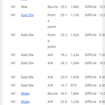
NY
Dial
Boucle
29.5
1,866
Difficile
12.
NY
East Dix
Point
29.1
1,728
Difficile
12.
a
point
NY
East Dix
Point
23.3
1,529
Difficile
9.5
a
point
NY
East Dix
A/R
18.2
1,224
Difficile
7.5
NY
East Dix
A/R
24.3
1,504
Difficile
10.
NY
East Dix
A/R
20.9
1,058
Difficile
8.0
NY
East Dix
A/R
16.7
873
Difficile
6.5
NY
Blake
Boucle
29.5
1,866
Difficile
12.
NY
Blake
A/R
22.0
1,230
Difficile
8.5