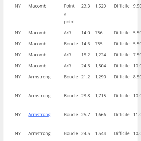
NY
Macomb
Point
23.3
1,529
Difficile
9.5
a
point
NY
Macomb
A/R
14.0
756
Difficile
5.5
NY
Macomb
Boucle
14.6
755
Difficile
5.5
NY
Macomb
A/R
18.2
1,224
Difficile
7.5
NY
Macomb
A/R
24.3
1,504
Difficile
10.
NY
Armstrong
Boucle
21.2
1,290
Difficile
8.5
NY
Armstrong
Boucle
23.8
1,715
Difficile
10.
NY
Armstrong
Boucle
25.7
1,666
Difficile
11.
NY
Armstrong
Boucle
24.5
1,544
Difficile
10.