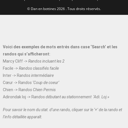
©
Dan en bottines
2026 . Tous droits réservés.
Voici des exemples de mots entrés dans case ‘Search’ et les
randos qui s’afficheront:
Marcy Cliff ->
Randos incluant les 2
Facile ->
Randos classifiés facile
Inter -> R
andos intermédiaire
Cœur -> R
andos ‘Coup de coeur’
Chien -> R
andos Chien Permis
Adirondak loj -> R
andos débutant au stationnement ‘Adi. Loj »
Pour savoir le nom du stat. d’une rando, cliquer sur le ‘+’ de la rando et
l’info détaillée apparaît.