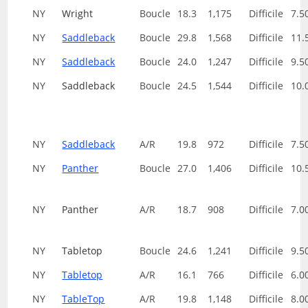
NY
Wright
Boucle
18.3
1,175
Difficile
7.5
NY
Saddleback
Boucle
29.8
1,568
Difficile
11.
NY
Saddleback
Boucle
24.0
1,247
Difficile
9.5
NY
Saddleback
Boucle
24.5
1,544
Difficile
10.
NY
Saddleback
A/R
19.8
972
Difficile
7.5
NY
Panther
Boucle
27.0
1,406
Difficile
10.
NY
Panther
A/R
18.7
908
Difficile
7.0
NY
Tabletop
Boucle
24.6
1,241
Difficile
9.5
NY
Tabletop
A/R
16.1
766
Difficile
6.0
NY
TableTop
A/R
19.8
1,148
Difficile
8.0