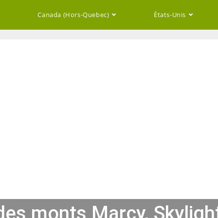
Canada (Hors-Quebec)
États-Unis
des monts Marcy, Skylight