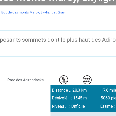
Boucle des monts Marcy, Skylight et Gray
mposants sommets dont le plus haut des Adir
Parc des Adirondacks
Distance ..: 28.3 km
17.6 mil
Dénivelé +: 1545 m
5069 pi
Niveau . . .: Difficile
Estimé :