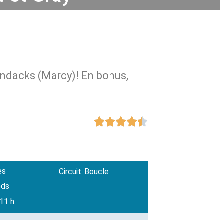
ondacks (Marcy)! En bonus,





es
Circuit: Boucle
eds
 11 h