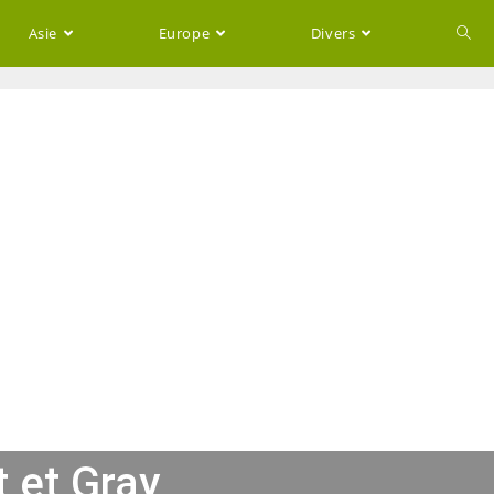
Asie
Europe
Divers
 et Gray