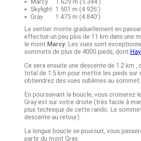
Marcy 1 629 m (5 344’)
Skylight 1 501 m (4 926’)
Gray 1 475 m (4 840’)
Le sentier monte graduellement en passant
effectué un peu plus de 11 km dans une m
le mont
Marcy
. Les vues sont exceptionne
sommets de plus de 4000 pieds, dont
Hay
Ce sera ensuite une descente de 1.2 km , q
total de 1.5 km pour mettre les pieds sur 
obtiendrez des vues sublimes au sommet. 
En poursuivant la boucle, vous croiserez l
Gray est sur votre droite (très facile à ma
plus technique de cette rando. Le sommet 
descente au retour).
La longue boucle se poursuit, vous passere
partir du mont Gray.