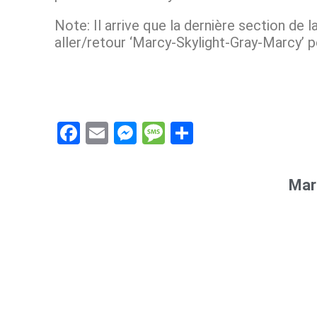
Note: Il arrive que la dernière section de l
aller/retour ‘Marcy-Skylight-Gray-Marcy’ 
F
E
M
M
S
a
m
es
es
h
ce
ail
se
s
ar
Mar
b
n
a
e
o
g
g
o
er
e
k