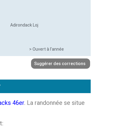
Adirondack Loj
> Ouvert à l’année
Suggérer des corrections
y
acks 46er
. La randonnée se situe
t: