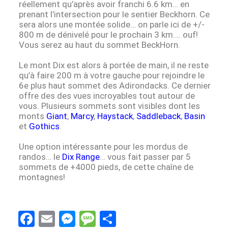
réellement qu’après avoir franchi 6.6 km… en
prenant l’intersection pour le sentier Beckhorn. Ce
sera alors une montée solide… on parle ici de +/-
800 m de dénivelé pour le prochain 3 km…. ouf!
Vous serez au haut du sommet BeckHorn.
Le mont Dix est alors à portée de main, il ne reste
qu’à faire 200 m à votre gauche pour rejoindre le
6e plus haut sommet des Adirondacks. Ce dernier
offre des des vues incroyables tout autour de
vous. Plusieurs sommets sont visibles dont les
monts
Giant
,
Marcy
,
Haystack
,
Saddleback
,
Basin
et
Gothics
.
Une option intéressante pour les mordus de
randos… le
Dix Range
… vous fait passer par 5
sommets de +4000 pieds, de cette chaîne de
montagnes!
F
E
M
M
S