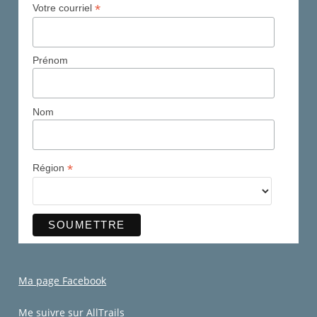
*
Votre courriel
Prénom
Nom
*
Région
Ma page Facebook
Me suivre sur AllTrails