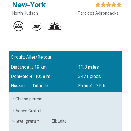
New-York





North Hudson
Parc des Adirondacks
Circuit: Aller/Retour
Distance ..: 19 km
11.8 miles
Dénivelé +: 1058 m
3471 pieds
Niveau . . .: Difficile
Estimé : 7.5 h
> Chiens permis
> Accès Gratuit
> Stat. gratuit
Elk Lake