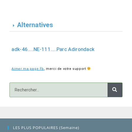
Alternatives
adk-46
…..
NE-111
…..
Parc Adirondack
Aimer ma page Fb
,
merci de votre support
LES PLUS POPULAIRES (semaine)