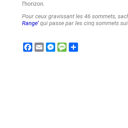
l’horizon.
Pour ceux gravissant les 46 sommets, sac
Range’
qui passe par les cinq sommets su
F
E
M
M
S
a
m
es
es
h
ce
ail
se
s
ar
b
n
a
e
o
g
g
o
er
e
k