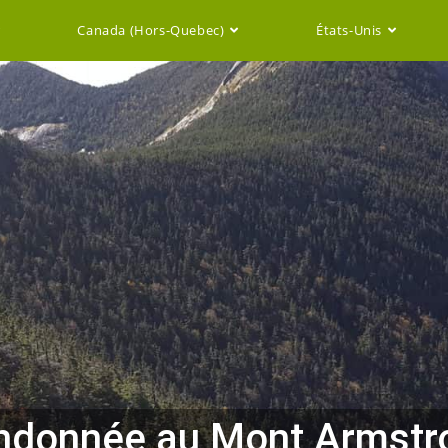
Canada (Hors-Quebec)
États-Unis
ndonnée au Mont Armstr