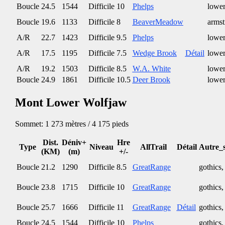
Boucle
24.5
1544
Difficile
10
Phelps
lower
Boucle
19.6
1133
Difficile
8
BeaverMeadow
armst
A/R
22.7
1423
Difficile
9.5
Phelps
lower
A/R
17.5
1195
Difficile
7.5
Wedge Brook
Détail
lower
A/R
19.2
1503
Difficile
8.5
W.A. White
lower
Boucle
24.9
1861
Difficile
10.5
Deer Brook
lower
Mont Lower Wolfjaw
Sommet: 1 273 mètres / 4 175 pieds
Dist.
Déniv+
Hre
Type
Niveau
AllTrail
Détail
Autre_s
(KM)
(m)
+/-
Boucle
21.2
1290
Difficile
8.5
GreatRange
gothics,
Boucle
23.8
1715
Difficile
10
GreatRange
gothics,
Boucle
25.7
1666
Difficile
11
GreatRange
Détail
gothics,
Boucle
24.5
1544
Difficile
10
Phelps
gothics,