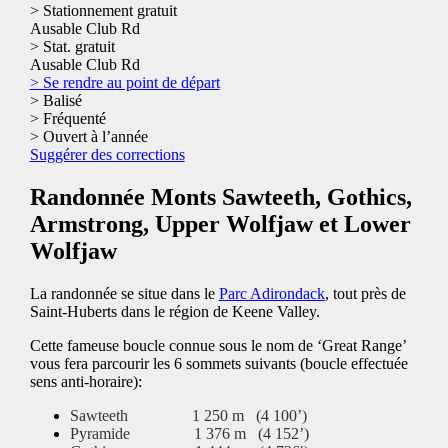
> Stationnement gratuit
Ausable Club Rd
> Stat. gratuit
Ausable Club Rd
> Se rendre au point de départ
> Balisé
> Fréquenté
> Ouvert à l’année
Suggérer des corrections
Randonnée Monts Sawteeth, Gothics,
Armstrong, Upper Wolfjaw et Lower
Wolfjaw
La randonnée se situe dans le
Parc Adirondack
, tout près de
Saint-Huberts dans le région de Keene Valley.
Cette fameuse boucle connue sous le nom de ‘Great Range’
vous fera parcourir les 6 sommets suivants (boucle effectuée
sens anti-horaire):
Sawteeth 1 250 m (4 100’)
Pyramide 1 376 m (4 152’)