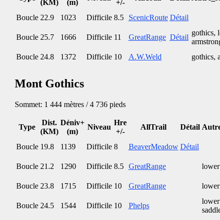
(KM)
(m)
+/-
Boucle
22.9
1023
Difficile
8.5
ScenicRoute
Détail
gothics,
Boucle
25.7
1666
Difficile
11
GreatRange
Détail
armstron
Boucle
24.8
1372
Difficile
10
A.W.Weld
gothics, 
Mont Gothics
Sommet: 1 444 mètres / 4 736 pieds
Dist.
Déniv+
Hre
Type
Niveau
AllTrail
Détail
Autre
(KM)
(m)
+/-
Boucle
19.8
1139
Difficile
8
BeaverMeadow
Détail
Boucle
21.2
1290
Difficile
8.5
GreatRange
lower
Boucle
23.8
1715
Difficile
10
GreatRange
lower
lower
Boucle
24.5
1544
Difficile
10
Phelps
saddl