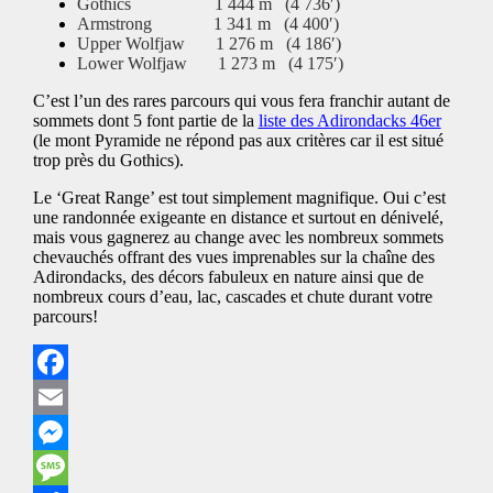
Gothics 1 444 m (4 736′)
Armstrong 1 341 m (4 400′)
Upper Wolfjaw 1 276 m (4 186′)
Lower Wolfjaw 1 273 m (4 175′)
C’est l’un des rares parcours qui vous fera franchir autant de
sommets dont 5 font partie de la
liste des Adirondacks 46er
(le
mont Pyramide ne répond pas aux critères car il est situé
trop près du Gothics).
Le ‘Great Range’ est tout simplement magnifique. Oui c’est
une randonnée exigeante en distance et surtout en dénivelé,
mais vous gagnerez au change avec les nombreux sommets
chevauchés offrant des vues imprenables sur la chaîne des
Adirondacks, des décors fabuleux en nature ainsi que de
nombreux cours d’eau, lac, cascades et chute durant votre
parcours!
Facebook
Email
Messenger