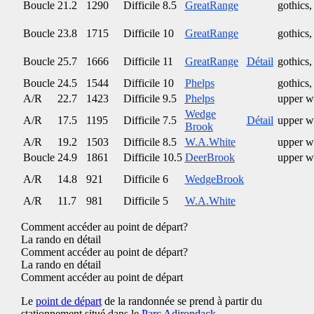
Boucle
21.2
1290
Difficile
8.5
GreatRange
gothics,
Boucle
23.8
1715
Difficile
10
GreatRange
gothics,
Boucle
25.7
1666
Difficile
11
GreatRange
Détail
gothics,
Boucle
24.5
1544
Difficile
10
Phelps
gothics,
A/R
22.7
1423
Difficile
9.5
Phelps
upper w
Wedge
A/R
17.5
1195
Difficile
7.5
Détail
upper w
Brook
A/R
19.2
1503
Difficile
8.5
W.A.White
upper w
Boucle
24.9
1861
Difficile
10.5
DeerBrook
upper w
A/R
14.8
921
Difficile
6
WedgeBrook
A/R
11.7
981
Difficile
5
W.A.White
Comment accéder au point de départ?
La rando en détail
Comment accéder au point de départ?
La rando en détail
Comment accéder au point de départ
Le
point de départ
de la randonnée se prend à partir du
stationnement situé dans le
Parc Adirondack