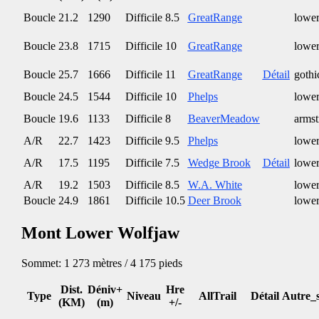
Boucle
21.2
1290
Difficile
8.5
GreatRange
lower
Boucle
23.8
1715
Difficile
10
GreatRange
lower
Boucle
25.7
1666
Difficile
11
GreatRange
Détail
gothi
Boucle
24.5
1544
Difficile
10
Phelps
lower
Boucle
19.6
1133
Difficile
8
BeaverMeadow
armst
A/R
22.7
1423
Difficile
9.5
Phelps
lower
A/R
17.5
1195
Difficile
7.5
Wedge Brook
Détail
lower
A/R
19.2
1503
Difficile
8.5
W.A. White
lower
Boucle
24.9
1861
Difficile
10.5
Deer Brook
lower
Mont Lower Wolfjaw
Sommet: 1 273 mètres / 4 175 pieds
Dist.
Déniv+
Hre
Type
Niveau
AllTrail
Détail
Autre_s
(KM)
(m)
+/-