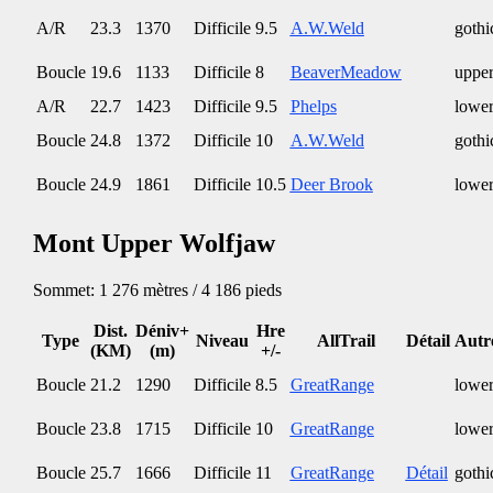
A/R
23.3
1370
Difficile
9.5
A.W.Weld
gothi
Boucle
19.6
1133
Difficile
8
BeaverMeadow
upper
A/R
22.7
1423
Difficile
9.5
Phelps
lower
Boucle
24.8
1372
Difficile
10
A.W.Weld
gothi
Boucle
24.9
1861
Difficile
10.5
Deer Brook
lower
Mont Upper Wolfjaw
Sommet: 1 276 mètres / 4 186 pieds
Dist.
Déniv+
Hre
Type
Niveau
AllTrail
Détail
Autr
(KM)
(m)
+/-
Boucle
21.2
1290
Difficile
8.5
GreatRange
lower
Boucle
23.8
1715
Difficile
10
GreatRange
lower
Boucle
25.7
1666
Difficile
11
GreatRange
Détail
gothi