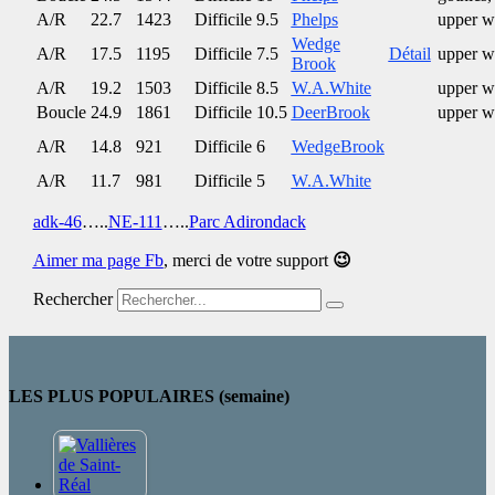
A/R
22.7
1423
Difficile
9.5
Phelps
upper w
Wedge
A/R
17.5
1195
Difficile
7.5
Détail
upper w
Brook
A/R
19.2
1503
Difficile
8.5
W.A.White
upper w
Boucle
24.9
1861
Difficile
10.5
DeerBrook
upper w
A/R
14.8
921
Difficile
6
WedgeBrook
A/R
11.7
981
Difficile
5
W.A.White
adk-46
…..
NE-111
…..
Parc Adirondack
Aimer ma page Fb
,
merci de votre support
😉
Rechercher
LES PLUS POPULAIRES (semaine)