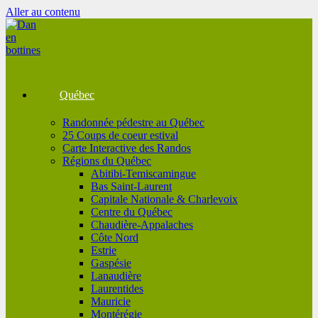
Aller au contenu
Québec
Randonnée pédestre au Québec
25 Coups de coeur estival
Carte Interactive des Randos
Régions du Québec
Abitibi-Temiscamingue
Bas Saint-Laurent
Capitale Nationale & Charlevoix
Centre du Québec
Chaudière-Appalaches
Côte Nord
Estrie
Gaspésie
Lanaudière
Laurentides
Mauricie
Montérégie