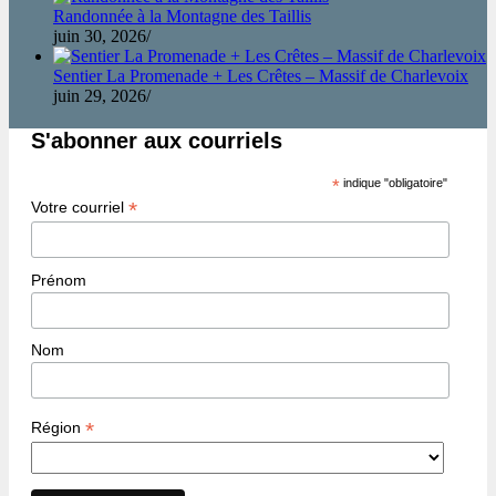
Randonnée à la Montagne des Taillis
juin 30, 2026
/
Sentier La Promenade + Les Crêtes – Massif de Charlevoix
juin 29, 2026
/
S'abonner aux courriels
*
indique "obligatoire"
*
Votre courriel
Prénom
Nom
*
Région