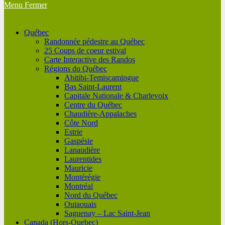
Menu
Fermer
Québec
Randonnée pédestre au Québec
25 Coups de coeur estival
Carte Interactive des Randos
Régions du Québec
Abitibi-Temiscamingue
Bas Saint-Laurent
Capitale Nationale & Charlevoix
Centre du Québec
Chaudière-Appalaches
Côte Nord
Estrie
Gaspésie
Lanaudière
Laurentides
Mauricie
Montérégie
Montréal
Nord du Québec
Outaouais
Saguenay – Lac Saint-Jean
Canada (Hors-Quebec)