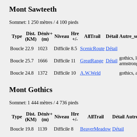
Mont Sawteeth
Sommet: 1 250 mètres / 4 100 pieds
Dist.
Déniv+
Hre
Type
Niveau
AllTrail
Détail
Autre_s
(KM)
(m)
+/-
Boucle
22.9
1023
Difficile
8.5
ScenicRoute
Détail
gothics,
Boucle
25.7
1666
Difficile
11
GreatRange
Détail
armstron
Boucle
24.8
1372
Difficile
10
A.W.Weld
gothics, 
Mont Gothics
Sommet: 1 444 mètres / 4 736 pieds
Dist.
Déniv+
Hre
Type
Niveau
AllTrail
Détail
Autre
(KM)
(m)
+/-
Boucle
19.8
1139
Difficile
8
BeaverMeadow
Détail