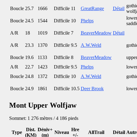
gothi
Boucle
25.7
1666
Difficile
11
GreatRange
Détail
wolf
lower
Boucle
24.5
1544
Difficile
10
Phelps
saddl
A/R
18
1019
Difficile
7
BeaverMeadow
Détail
A/R
23.3
1370
Difficile
9.5
A.W.Weld
gothi
Boucle
19.6
1133
Difficile
8
BeaverMeadow
upper
A/R
22.7
1423
Difficile
9.5
Phelps
lower
Boucle
24.8
1372
Difficile
10
A.W.Weld
gothi
Boucle
24.9
1861
Difficile
10.5
Deer Brook
lower
Mont Upper Wolfjaw
Sommet: 1 276 mètres / 4 186 pieds
Dist.
Déniv+
Hre
Type
Niveau
AllTrail
Détail
Autr
(KM)
(m)
+/-