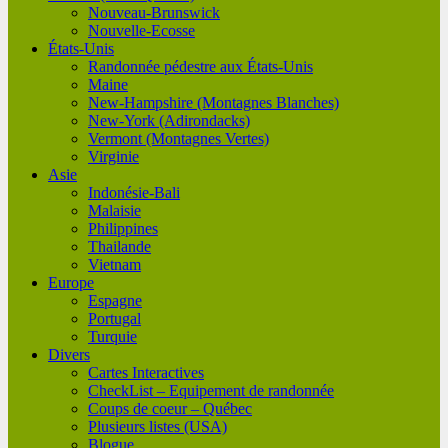
Nouveau-Brunswick
Nouvelle-Ecosse
États-Unis
Randonnée pédestre aux États-Unis
Maine
New-Hampshire (Montagnes Blanches)
New-York (Adirondacks)
Vermont (Montagnes Vertes)
Virginie
Asie
Indonésie-Bali
Malaisie
Philippines
Thailande
Vietnam
Europe
Espagne
Portugal
Turquie
Divers
Cartes Interactives
CheckList – Equipement de randonnée
Coups de coeur – Québec
Plusieurs listes (USA)
Blogue