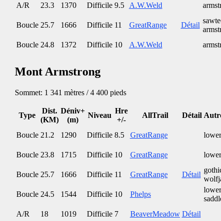
A/R
23.3
1370
Difficile
9.5
A.W.Weld
armst
sawte
Boucle
25.7
1666
Difficile
11
GreatRange
Détail
armst
Boucle
24.8
1372
Difficile
10
A.W.Weld
armst
Mont Armstrong
Sommet: 1 341 mètres / 4 400 pieds
Dist.
Déniv+
Hre
Type
Niveau
AllTrail
Détail
Autr
(KM)
(m)
+/-
Boucle
21.2
1290
Difficile
8.5
GreatRange
lower
Boucle
23.8
1715
Difficile
10
GreatRange
lower
gothi
Boucle
25.7
1666
Difficile
11
GreatRange
Détail
wolf
lower
Boucle
24.5
1544
Difficile
10
Phelps
saddl
A/R
18
1019
Difficile
7
BeaverMeadow
Détail