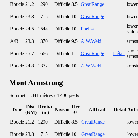
Boucle
21.2
1290
Difficile
8.5
GreatRange
lower
Boucle
23.8
1715
Difficile
10
GreatRange
lower
lower
Boucle
24.5
1544
Difficile
10
Phelps
saddl
A/R
23.3
1370
Difficile
9.5
A.W.Weld
armst
sawte
Boucle
25.7
1666
Difficile
11
GreatRange
Détail
armst
Boucle
24.8
1372
Difficile
10
A.W.Weld
armst
Mont Armstrong
Sommet: 1 341 mètres / 4 400 pieds
Dist.
Déniv+
Hre
Type
Niveau
AllTrail
Détail
Autr
(KM)
(m)
+/-
Boucle
21.2
1290
Difficile
8.5
GreatRange
lower
Boucle
23.8
1715
Difficile
10
GreatRange
lower