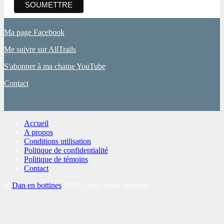
Ma page Facebook
Me suivre sur AllTrails
S'abonner à ma chaine YouTube
Contact
Accueil
A propos
Conditions utilisation
Politique de confidentialité
Politique de témoins
Contact
©
Dan en bottines
2026 . Tous droits réservés.