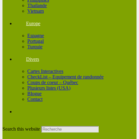
Thailande
Vietnam
Europe
Espagne
Portugal
Turquie
Divers
Cartes Interactives
CheckList – Equipement de randonnée
Coups de coeur – Québec
Plusieurs listes (USA)
Blogue
Contact
Search this website