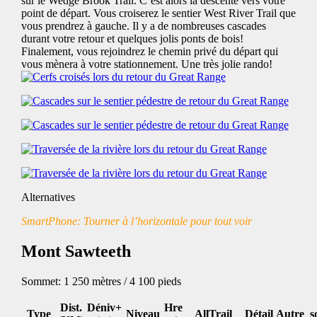
sur le Wedge Brook Trail. C’est alors la descente vers votre
point de départ. Vous croiserez le sentier West River Trail que
vous prendrez à gauche. Il y a de nombreuses cascades
durant votre retour et quelques jolis ponts de bois!
Finalement, vous rejoindrez le chemin privé du départ qui
vous mènera à votre stationnement. Une très jolie rando!
Alternatives
SmartPhone: Tourner à l’horizontale pour tout voir
Mont Sawteeth
Sommet: 1 250 mètres / 4 100 pieds
Dist.
Déniv+
Hre
Type
Niveau
AllTrail
Détail
Autre_s