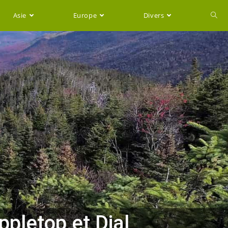
Asie
Europe
Divers
pletop et Dial