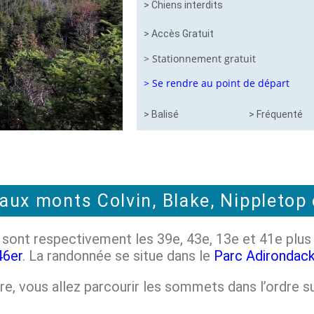
> Chiens interdits
> Accès Gratuit
> Stationnement gratuit
> Se rendre au point de départ
> Balisé
> Fréquenté
ux monts Colvin, Blake, Nippletop 
al sont respectivement les 39e, 43e, 13e et 41e pl
46er
. La randonnée se situe dans le
Parc Adirondac
aire, vous allez parcourir les sommets dans l’ordre su