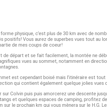
forme physique, c’est plus de 30 km avec de nom
és positifs! Vous aurez de superbes vues tout au l
 partie de mes coups de coeur!
t de départ et se fait facilement, la montée ne déb
magnifiques vues au sommet, notamment en directi
ontagnes.
mmet est cependant boisé mais l’itinéraire est tout 
ction qui contient également quelque jolies vues dur
er sur Colvin puis puis amorcerez une descente jusqu
 étangs et quelques espaces de camping, profitez de
sur le prochain km qui vous mènera sur le H.G. Lea