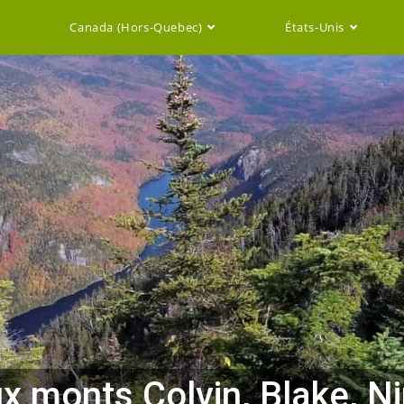
Canada (Hors-Quebec)
États-Unis
 monts Colvin, Blake, Nip