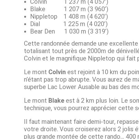
Colvin 1 237 m (4 057’)
Blake 1 207 m (3 960’)
Nippletop 1 408 m (4 620’)
Dial 1 225 m (4 020’)
Bear Den 1 030 m (3 319’)
Cette randonnée demande une excellente 
totalisant tout près de 2000m de dénivell
Colvin et le magnifique Nippletop qui fait
Le mont
Colvin
est rejoint à 10 km du poin
n’étant pas trop abrupte. Vous aurez de 
superbe Lac Lower Ausable au bas des m
Le mont
Blake
est à 2 km plus loin. Le so
technique, vous pourrez apprécier cette se
Il faut maintenant faire demi-tour, repass
votre droite. Vous croiserez alors 2 jolis
plus grande montée de cette rando… 400 m 