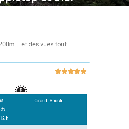
00m... et des vues tout





es
Circuit: Boucle
eds
 12 h