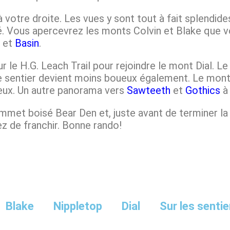
votre droite. Les vues y sont tout à fait splendide
 Vous apercevrez les monts Colvin et Blake que vo
k
et
Basin
.
ur le H.G. Leach Trail pour rejoindre le mont Dial. L
le sentier devient moins boueux également. Le mon
heux. Un autre panorama vers
Sawteeth
et
Gothics
à 
ommet boisé Bear Den et, juste avant de terminer l
z de franchir. Bonne rando!
Blake
Nippletop
Dial
Sur les sentie