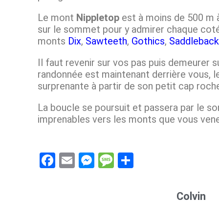
Le mont
Nippletop
est à moins de 500 m à 
sur le sommet pour y admirer chaque coté.
monts
Dix
,
Sawteeth
,
Gothics
,
Saddlebac
Il faut revenir sur vos pas puis demeurer s
randonnée est maintenant derrière vous, 
surprenante à partir de son petit cap roc
La boucle se poursuit et passera par le s
imprenables vers les monts que vous vene
F
E
M
M
S
a
m
es
es
h
ce
ail
se
s
ar
Colvin
b
n
a
e