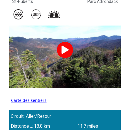
St-Huberts
Parc Adirondack
Carte des sentiers
Circuit: Aller/Retour
Distance ..: 18.8 km
11.7 miles