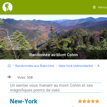
Menu
Randonnée au Mont Colvin
>
Randonnées aux États-Unis
>
New-York (Adirondacks)
>
Rando
Vues: 508
Un sentier vous menant au mont Colvin et ses
magnifiques points de vues.
New-York




