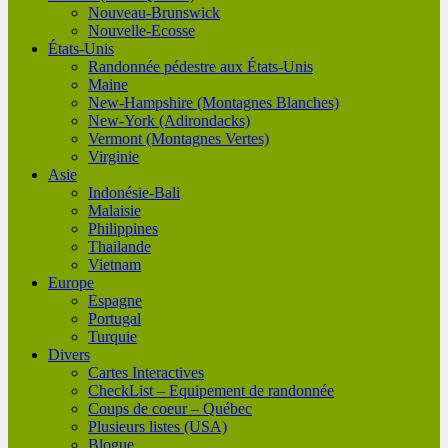
Nouveau-Brunswick
Nouvelle-Ecosse
États-Unis
Randonnée pédestre aux États-Unis
Maine
New-Hampshire (Montagnes Blanches)
New-York (Adirondacks)
Vermont (Montagnes Vertes)
Virginie
Asie
Indonésie-Bali
Malaisie
Philippines
Thailande
Vietnam
Europe
Espagne
Portugal
Turquie
Divers
Cartes Interactives
CheckList – Equipement de randonnée
Coups de coeur – Québec
Plusieurs listes (USA)
Blogue