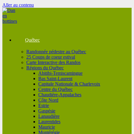
Aller au contenu
Québec
Randonnée pédestre au Québec
25 Coups de coeur estival
Carte Interactive des Randos
Régions du Québec
Abitibi-Temiscamingue
Bas Saint-Laurent
Capitale Nationale & Charlevoix
Centre du Québec
Chaudière-Appalaches
Côte Nord
Estrie
Gaspésie
Lanaudière
Laurentides
Mauricie
Montérégie