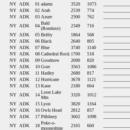
NY
ADK
01
adams
3520
1073
___________
NY
ADK
02
Arab
2539
774
___________
NY
ADK
03
Azure
2500
762
___________
Bald
NY
ADK
04
2349
716
___________
(Rondaxe)
NY
ADK
05
Belfry
1864
568
___________
NY
ADK
06
Black
2640
805
___________
NY
ADK
07
Blue
3740
1140
___________
NY
ADK
08
Cathedral Rock
1700
518
___________
NY
ADK
09
Goodnow
2690
820
___________
NY
ADK
10
Gore
3563
1086
___________
NY
ADK
11
Hadley
2680
817
___________
NY
ADK
12
Hurricane
3678
1121
___________
NY
ADK
13
Kane
2180
664
___________
Loon Lake
NY
ADK
14
3320
1012
___________
Mtn
NY
ADK
15
Lyon
3820
1164
___________
NY
ADK
16
Owls Head
2812
857
___________
NY
ADK
17
Pillsbury
3602
1098
___________
Poke-o-
NY
ADK
18
2165
660
___________
mooneshine