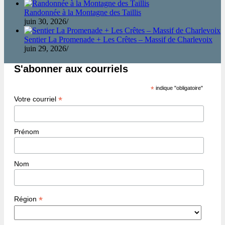
Randonnée à la Montagne des Taillis
juin 30, 2026
/
Sentier La Promenade + Les Crêtes – Massif de Charlevoix
juin 29, 2026
/
S'abonner aux courriels
*
indique "obligatoire"
*
Votre courriel
Prénom
Nom
*
Région