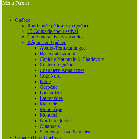
Menu
Fermer
Québec
Randonnée pédestre au Québec
25 Coups de coeur estival
Carte Interactive des Randos
Régions du Québec
Abitibi-Temiscamingue
Bas Saint-Laurent
Capitale Nationale & Charlevoix
Centre du Québec
Chaudière-Appalaches
Côte Nord
Estrie
Gaspésie
Lanaudière
Laurentides
Mauricie
Montérégie
Montréal
Nord du Québec
Outaouais
Saguenay – Lac Saint-Jean
Canada (Hors-Quebec)