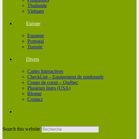
Thailande
Vietnam
Europe
Espagne
Portugal
Turquie
Divers
Cartes Interactives
CheckList – Equipement de randonnée
Coups de coeur – Québec
Plusieurs listes (USA)
Blogue
Contact
Search this website