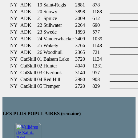
NY
ADK
19
Saint-Regis
2881
878
___________
NY
ADK
20
Snowy
3898
1188
___________
NY
ADK
21
Spruce
2009
612
___________
NY
ADK
22
Stillwater
2264
690
___________
NY
ADK
23
Swede
1893
577
___________
NY
ADK
24
Vanderwhacker
3409
1039
___________
NY
ADK
25
Wakely
3766
1148
___________
NY
ADK
26
Woodhull
2365
721
___________
NY
CatSkill
01
Balsam Lake
3720
1134
___________
NY
CatSkill
02
Hunter
4040
1231
___________
NY
CatSkill
03
Overlook
3140
957
___________
NY
CatSkill
04
Red Hill
2980
908
___________
NY
CatSkill
05
Tremper
2720
829
___________
LES PLUS POPULAIRES (semaine)