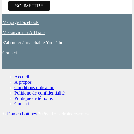
Ma page Facebook
Me suivre sur AllTrails
S'abonner à ma chaine YouTube
Contact
Accueil
A propos
Conditions utilisation
Politique de confidentialité
Politique de témoins
Contact
©
Dan en bottines
2026 . Tous droits réservés.