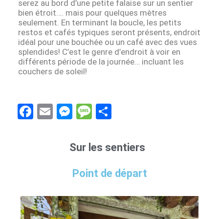
serez au bord d’une petite falaise sur un sentier
bien étroit…. mais pour quelques mètres
seulement. En terminant la boucle, les petits
restos et cafés typiques seront présents, endroit
idéal pour une bouchée ou un café avec des vues
splendides! C’est le genre d’endroit à voir en
différents période de la journée… incluant les
couchers de soleil!
F
E
M
M
S
a
m
es
es
h
ce
ail
se
s
ar
Sur les sentiers
b
n
a
e
o
g
g
Point de départ
o
er
e
k