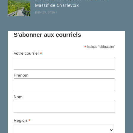
Massif de Charlevoix
JUIN 29, 2026
/
S'abonner aux courriels
*
indique "obligatoire"
*
Votre courriel
Prénom
Nom
*
Région