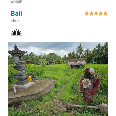
soleil!
Bali





Ubud