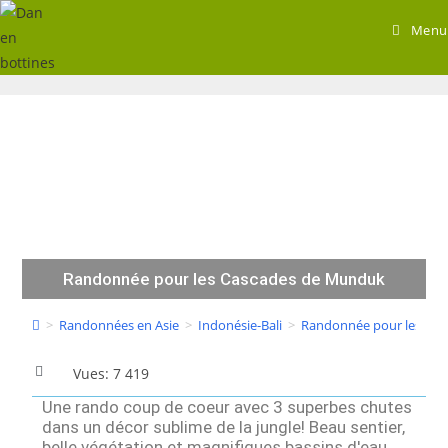
Menu
Randonnée pour les Cascades de Munduk
>
Randonnées en Asie
>
Indonésie-Bali
>
Randonnée pour les Ca
Vues: 7 419
Une rando coup de coeur avec 3 superbes chutes
dans un décor sublime de la jungle! Beau sentier,
belle végétation et magnifiques bassins d'eau