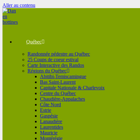
Aller au contenu
Québec
Randonnée pédestre au Québec
25 Coups de coeur estival
Carte Interactive des Randos
Régions du Québec
Abitibi-Temiscamingue
Bas Saint-Laurent
Capitale Nationale & Charlevoix
Centre du Québec
Chaudière-Appalaches
Côte Nord
Estrie
Gaspésie
Lanaudière
Laurentides
Mauricie
Montérégie