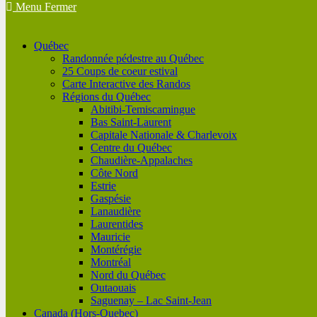
Menu
Fermer
Québec
Randonnée pédestre au Québec
25 Coups de coeur estival
Carte Interactive des Randos
Régions du Québec
Abitibi-Temiscamingue
Bas Saint-Laurent
Capitale Nationale & Charlevoix
Centre du Québec
Chaudière-Appalaches
Côte Nord
Estrie
Gaspésie
Lanaudière
Laurentides
Mauricie
Montérégie
Montréal
Nord du Québec
Outaouais
Saguenay – Lac Saint-Jean
Canada (Hors-Quebec)