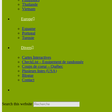
Thailande
Vietnam
Europe
Espagne
Portugal
Turquie
Divers
Cartes Interactives
CheckList – Equipement de randonnée
Coups de coeur – Québec
Plusieurs listes (USA)
Blogue
Contact
Search this website