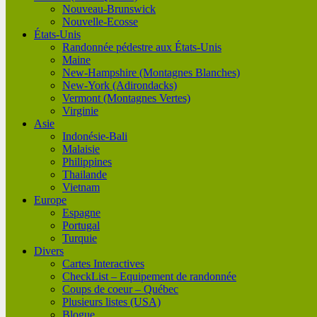
Nouveau-Brunswick
Nouvelle-Ecosse
États-Unis
Randonnée pédestre aux États-Unis
Maine
New-Hampshire (Montagnes Blanches)
New-York (Adirondacks)
Vermont (Montagnes Vertes)
Virginie
Asie
Indonésie-Bali
Malaisie
Philippines
Thailande
Vietnam
Europe
Espagne
Portugal
Turquie
Divers
Cartes Interactives
CheckList – Equipement de randonnée
Coups de coeur – Québec
Plusieurs listes (USA)
Blogue