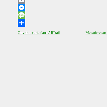
Email
Messenger
Message
Share
Ouvrir la carte dans AllTrail
Me suivre sur 