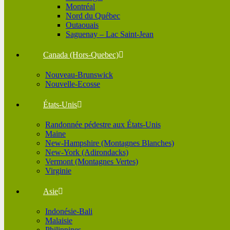
Montréal
Nord du Québec
Outaouais
Saguenay – Lac Saint-Jean
Canada (Hors-Quebec)
Nouveau-Brunswick
Nouvelle-Ecosse
États-Unis
Randonnée pédestre aux États-Unis
Maine
New-Hampshire (Montagnes Blanches)
New-York (Adirondacks)
Vermont (Montagnes Vertes)
Virginie
Asie
Indonésie-Bali
Malaisie
Philippines