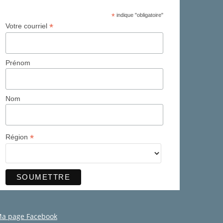
*
indique "obligatoire"
*
Votre courriel
Prénom
Nom
*
Région
a page Facebook