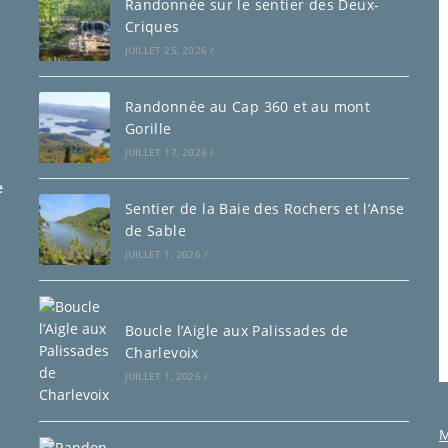
Randonnée sur le sentier des Deux-
Criques
JUILLET 25, 2026
/
Randonnée au Cap 360 et au mont
Gorille
JUILLET 17, 2026
/
e
Sentier de la Baie des Rochers et l’Anse
de Sable
JUILLET 1, 2026
/
Boucle l’Aigle aux Palissades de
Charlevoix
JUILLET 1, 2026
/
M