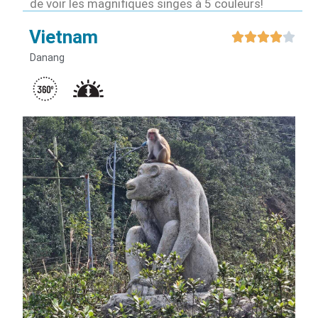
de voir les magnifiques singes à 5 couleurs!
Vietnam





Danang