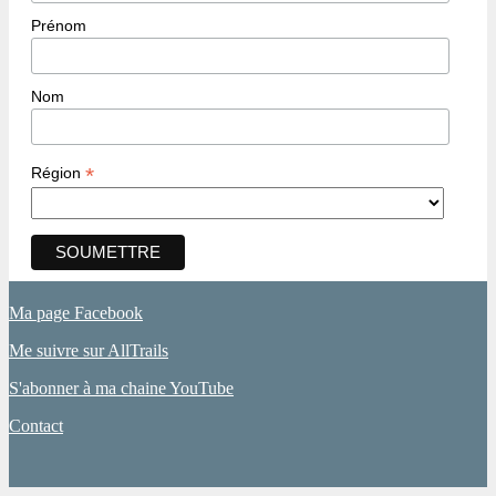
Prénom
Nom
*
Région
Ma page Facebook
Me suivre sur AllTrails
S'abonner à ma chaine YouTube
Contact