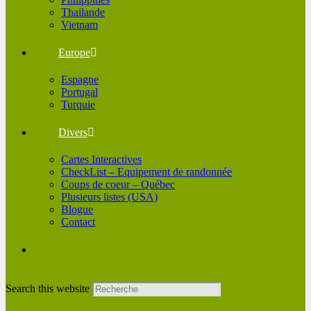
Thailande
Vietnam
Europe
Espagne
Portugal
Turquie
Divers
Cartes Interactives
CheckList – Equipement de randonnée
Coups de coeur – Québec
Plusieurs listes (USA)
Blogue
Contact
Search this website