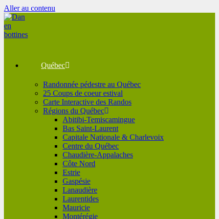
Aller au contenu
Québec
Randonnée pédestre au Québec
25 Coups de coeur estival
Carte Interactive des Randos
Régions du Québec
Abitibi-Temiscamingue
Bas Saint-Laurent
Capitale Nationale & Charlevoix
Centre du Québec
Chaudière-Appalaches
Côte Nord
Estrie
Gaspésie
Lanaudière
Laurentides
Mauricie
Montérégie