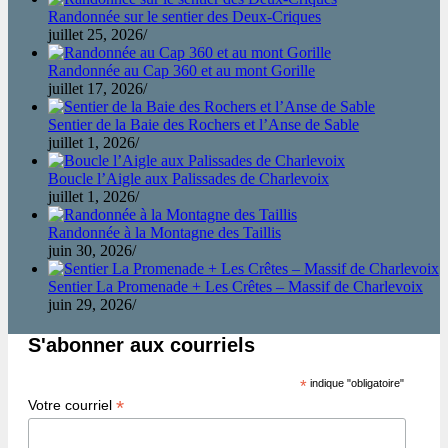
Randonnée sur le sentier des Deux-Criques
juillet 25, 2026
/
Randonnée au Cap 360 et au mont Gorille
juillet 17, 2026
/
Sentier de la Baie des Rochers et l’Anse de Sable
juillet 1, 2026
/
Boucle l’Aigle aux Palissades de Charlevoix
juillet 1, 2026
/
Randonnée à la Montagne des Taillis
juin 30, 2026
/
Sentier La Promenade + Les Crêtes – Massif de Charlevoix
juin 29, 2026
/
S'abonner aux courriels
*
indique "obligatoire"
*
Votre courriel