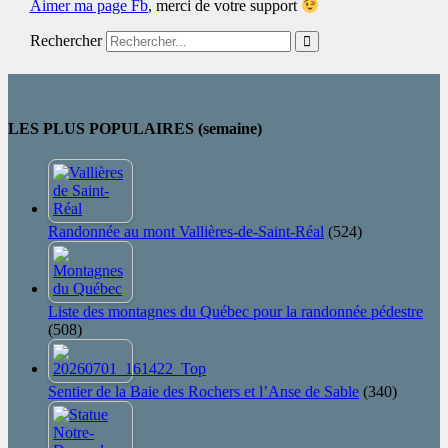
Aimer ma page Fb
,
merci de votre support
Rechercher
LES PLUS POPULAIRES (semaine)
Randonnée au mont Vallières-de-Saint-Réal
(524)
Liste des montagnes du Québec pour la randonnée pédestre
(508)
Sentier de la Baie des Rochers et l’Anse de Sable
(340)