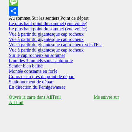
Messenger
Message
Au sommet
Sur les sentiers
Point de départ
Share
Le plus haut point du sommet (vue voilée)
Le plus haut point du sommet (vue voilée)
Vue à partir du gigantesque cap rocheux
Vue à partir du gigantesque cap rocheux
Vue à partir du gigantesque cap rocheux vers l'Est
Vue à partir du gigantesque cap rocheux
Sur le cap rocheux au sommet
L'un des 3 tunnels sous l'autoroute
Sentier bien balisé
Montée constante en forêt
Cours d'eau près du point de départ
Stationnement de départ
En direction du Pemigewasset
Ouvrir la carte dans AllTrail
Me suivre sur
AllTrail