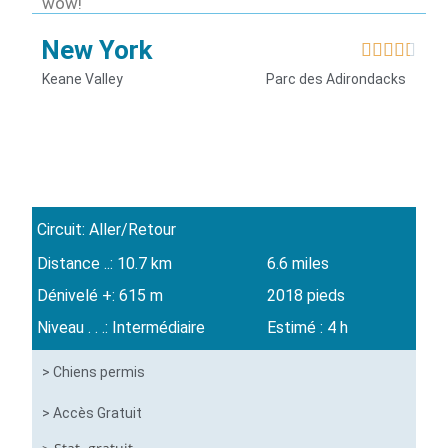
wow!
New York





Keane Valley
Parc des Adirondacks
Circuit: Aller/Retour
Distance ..: 10.7 km
6.6 miles
Dénivelé +: 615 m
2018 pieds
Niveau . . .: Intermédiaire
Estimé : 4 h
> Chiens permis
> Accès Gratuit