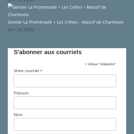
Sentier La Promenade + Les Crêtes – Massif de Charlevoix
juin 29, 2026
/
S'abonner aux courriels
*
indique "obligatoire"
*
Votre courriel
Prénom
Nom