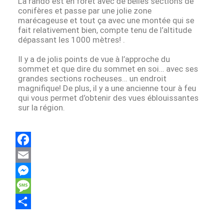
La rando est en forêt avec de belles sections de
conifères et passe par une jolie zone
marécageuse et tout ça avec une montée qui se
fait relativement bien, compte tenu de l’altitude
dépassant les 1000 mètres! .
Il y a de jolis points de vue à l’approche du
sommet et que dire du sommet en soi… avec ses
grandes sections rocheuses… un endroit
magnifique! De plus, il y a une ancienne tour à feu
qui vous permet d’obtenir des vues éblouissantes
sur la région.
F
a
E
c
m
M
e
a
e
M