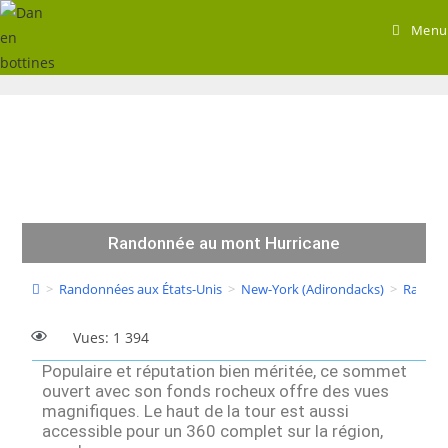
Menu
Randonnée au mont Hurricane
>
Randonnées aux États-Unis
>
New-York (Adirondacks)
>
Randon
Vues: 1 394
Populaire et réputation bien méritée, ce sommet
ouvert avec son fonds rocheux offre des vues
magnifiques. Le haut de la tour est aussi
accessible pour un 360 complet sur la région,