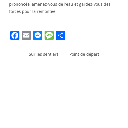
prononcée, amenez-vous de l’eau et gardez-vous des
forces pour la remontée!
F
E
M
M
S
a
m
e
e
h
c
ai
ss
ss
ar
Sur les sentiers
Point de départ
e
l
e
a
e
b
n
g
o
g
e
o
er
k