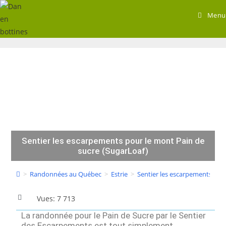
Menu
Sentier les escarpements pour le mont Pain de
sucre (SugarLoaf)
>
Randonnées au Québec
>
Estrie
>
Sentier les escarpements pou
Vues: 7 713
La randonnée pour le Pain de Sucre par le Sentier
des Escarpements est tout simplement