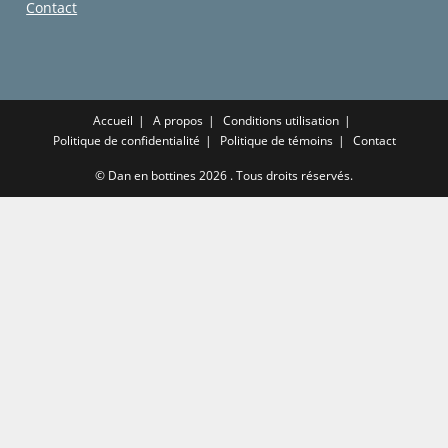
Contact
Accueil
A propos
Conditions utilisation
Politique de confidentialité
Politique de témoins
Contact
©
Dan en bottines
2026 . Tous droits réservés.