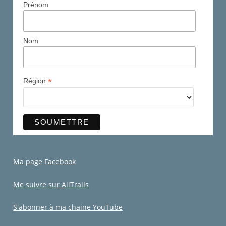
Prénom
Nom
*
Région
Ma page Facebook
Me suivre sur AllTrails
S'abonner à ma chaine YouTube