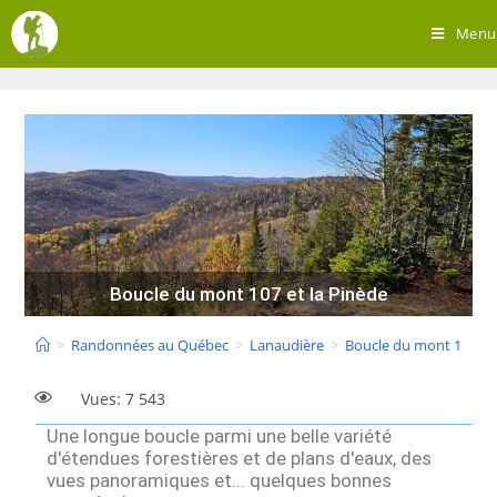
Menu
Boucle du mont 107 et la Pinède
>
Randonnées au Québec
>
Lanaudière
>
Boucle du mont 107 et 
Vues: 7 543
Une longue boucle parmi une belle variété
d'étendues forestières et de plans d'eaux, des
vues panoramiques et... quelques bonnes