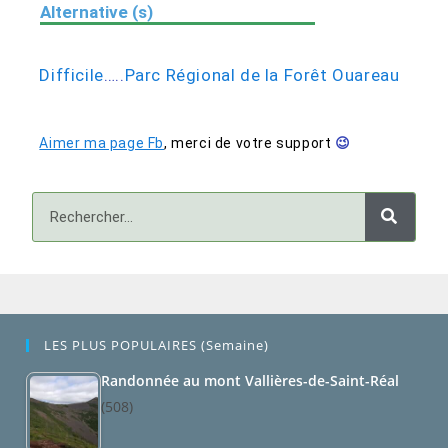
Alternative (s)
Difficile
…..
Parc Régional de la Forêt Ouareau
Aimer ma page Fb
,
merci de votre support
😉
LES PLUS POPULAIRES (semaine)
Randonnée au mont Vallières-de-Saint-Réal
(508)