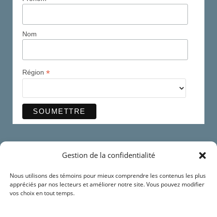
Nom
*
Région
Ma page Facebook
Gestion de la confidentialité
Me suivre sur AllTrails
Nous utilisons des témoins pour mieux comprendre les contenus les plus
appréciés par nos lecteurs et améliorer notre site. Vous pouvez modifier
S'abonner à ma chaine YouTube
vos choix en tout temps.
Contact