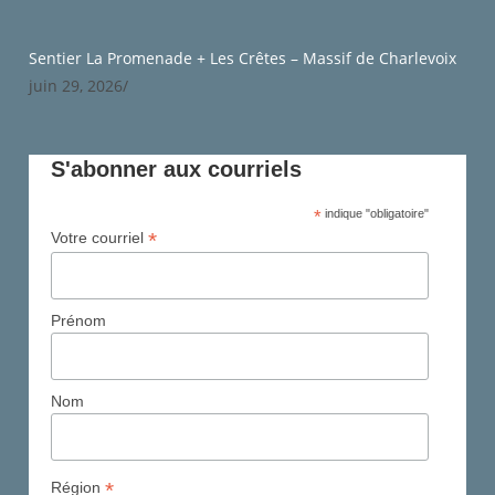
Sentier La Promenade + Les Crêtes – Massif de Charlevoix
juin 29, 2026
/
S'abonner aux courriels
*
indique "obligatoire"
*
Votre courriel
Prénom
Nom
*
Région