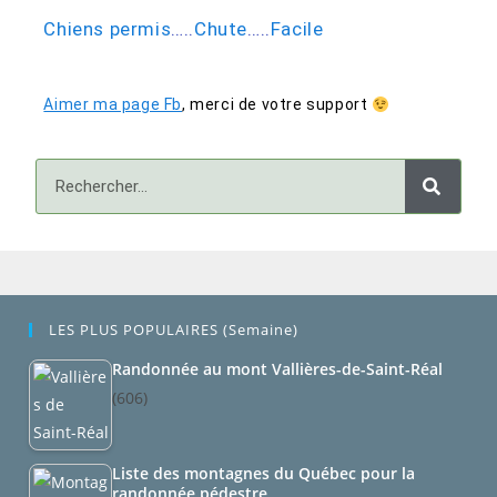
Chiens permis
…..
Chute
…..
Facile
Aimer ma page Fb
,
merci de votre support
LES PLUS POPULAIRES (semaine)
Randonnée au mont Vallières-de-Saint-Réal
(606)
Liste des montagnes du Québec pour la
randonnée pédestre