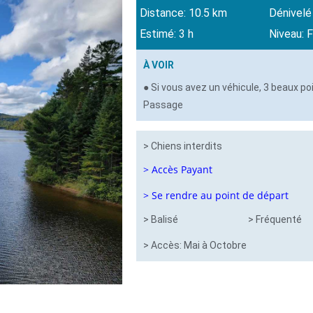
Distance: 10.5 km
Dénivelé
Estimé: 3 h
Niveau: F
À VOIR
● Si vous avez un véhicule, 3 beaux poin
Passage
> Chiens interdits
> Accès Payant
> Se rendre au point de départ
> Balisé
> Fréquenté
> Accès: Mai à Octobre