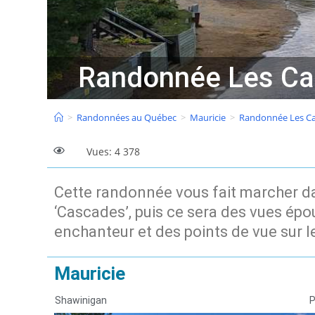
Randonnée Les Cas
>
Randonnées au Québec
>
Mauricie
>
Randonnée Les Cas
Vues: 4 378
Cette randonnée vous fait marcher da
‘Cascades’, puis ce sera des vues épou
enchanteur et des points de vue sur 
Mauricie
Shawinigan
P