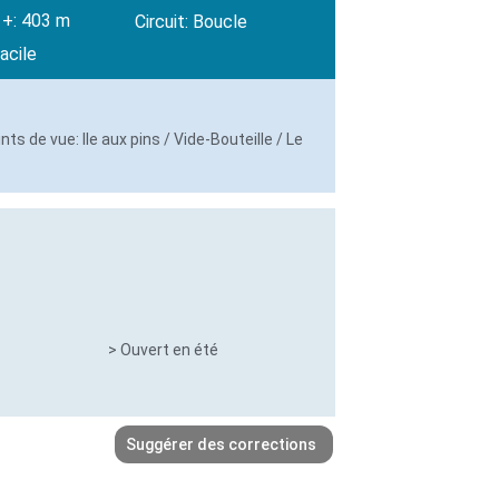
 +: 403 m
Circuit: Boucle
acile
ts de vue: Ile aux pins / Vide-Bouteille / Le
> Ouvert en été
Suggérer des corrections