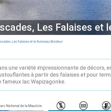
cades, Les Falaises et l
cades, Les Falaises et le Ruisseau Brodeur
ns une variété impressionnante de décors, en
stouflantes à partir des falaises et pour term
le fameux lac Wapizagonke.
arc National de la Mauricie