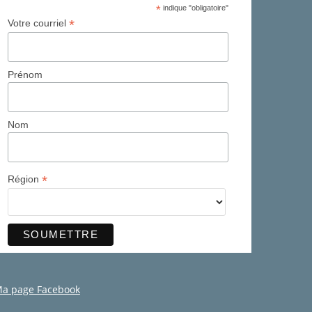
*
indique "obligatoire"
*
Votre courriel
Prénom
Nom
*
Région
a page Facebook