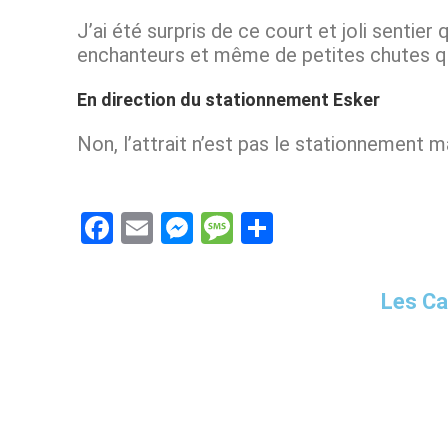
J’ai été surpris de ce court et joli sentier 
enchanteurs et même de petites chutes qui
En direction du stationnement Esker
Non, l’attrait n’est pas le stationnement 
F
E
M
M
S
a
m
es
es
h
ce
ail
se
s
ar
Les C
b
n
a
e
o
g
g
o
er
e
k