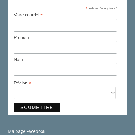
*
indique "obligatoire"
*
Votre courriel
Prénom
Nom
*
Région
Ma page Facebook