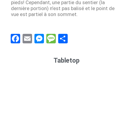
pieds! Cependant, une partie du sentier (la
dernière portion) n’est pas balisé et le point de
vue est partiel à son sommet.
F
E
M
M
S
a
m
es
es
h
ce
ail
se
s
ar
Tabletop
b
n
a
e
o
g
g
o
er
e
k