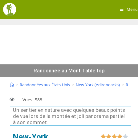
Menu
Randonnée au Mont TableTop
>
Randonnées aux États-Unis
>
New-York (Adirondacks)
>
Rando
Vues: 588
Un sentier en nature avec quelques beaux points
de vue lors de la montée et joli panorama partiel
à son sommet.
New-York




