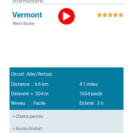
intermédiaire!
Vermont





West Burke
Circuit: Aller/Retour
Distance ..: 6.6 km
4.1 miles
Dénivelé +: 504 m
1654 pieds
Niveau . . .: Facile
Estimé : 3 h
> Chiens permis
> Accès Gratuit