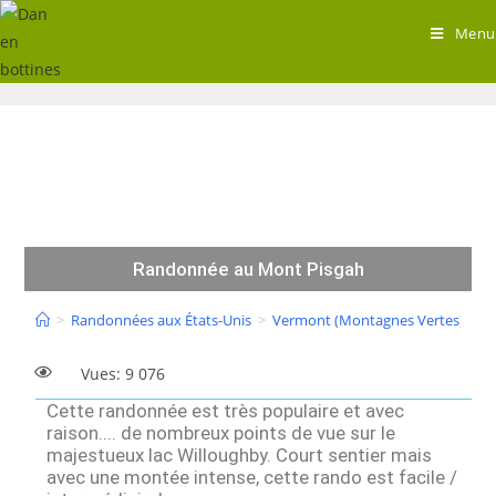
Menu
Randonnée au Mont Pisgah
>
Randonnées aux États-Unis
>
Vermont (Montagnes Vertes)
>
R
Vues: 9 076
Cette randonnée est très populaire et avec
raison.... de nombreux points de vue sur le
majestueux lac Willoughby. Court sentier mais
avec une montée intense, cette rando est facile /