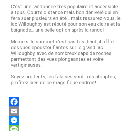
C’est une randonnée très populaire et accessible
à tous. Courte distance mais bon dénivelé qui en
fera suer plusieurs en été… mais rassurez-vous, le
lac Willoughby est réputé pour son eau claire et la
baignade… une belle option après la rando!
Même si le sommet n’est pas très haut, il offre
des vues époustouflantes sur le grand lac
Willoughby, avec de nombreux caps de roches
permettant des vues plongeantes et voire
vertigineuses.
Soyez prudents, les falaises sont très abruptes,
profitez bien de ce magnifique endroit!
F
a
E
c
m
M