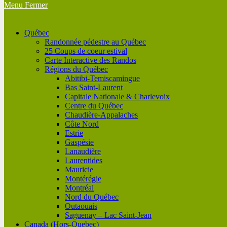
Menu
Fermer
Québec
Randonnée pédestre au Québec
25 Coups de coeur estival
Carte Interactive des Randos
Régions du Québec
Abitibi-Temiscamingue
Bas Saint-Laurent
Capitale Nationale & Charlevoix
Centre du Québec
Chaudière-Appalaches
Côte Nord
Estrie
Gaspésie
Lanaudière
Laurentides
Mauricie
Montérégie
Montréal
Nord du Québec
Outaouais
Saguenay – Lac Saint-Jean
Canada (Hors-Quebec)