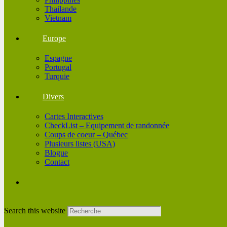
Thailande
Vietnam
Europe
Espagne
Portugal
Turquie
Divers
Cartes Interactives
CheckList – Equipement de randonnée
Coups de coeur – Québec
Plusieurs listes (USA)
Blogue
Contact
Search this website