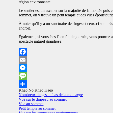
région environnante.
Le sentier est un escalier sur la majorité de la montée puis 
sommet, on y trouve un petit temple et des vues époustoufla
À noter qu’il y a un sanctuaire de singes et ceux-ci sont t
endroit.
Également, si vous êtes là en fin de journée, vous pourrez 
spectacle naturel grandiose!
Facebook
Email
Messenger
Message
Khao No Khao Kaeo
Share
Nombreux singes au bas de la montagne
Vue sur le drapeau au sommet
Vue au sommet
Petit temple au sommet
Vue sur les campagnes environnantes