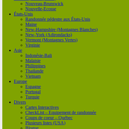
Nouveau-Brunswick
Nouvelle-Ecosse
États-Unis
Randonnée pédestre aux États-Unis
Maine
New-Hampshire (Montagnes Blanches)
New-York (Adirondacks)
Vermont (Montagnes Vertes)
Virginie
Asie
Indonésie-Bali
Malaisie
Philippines
Thailande
Vietnam
Europe
Espagne
Portugal
Turquie
Divers
Cartes Interactives
CheckList – Equipement de randonnée
Coups de coeur – Québec
Plusieurs listes (USA)
Blogue