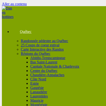
Aller au contenu
Québec
Randonnée pédestre au Québec
25 Coups de coeur estival
Carte Interactive des Randos
Régions du Québec
Abitibi-Temiscamingue
Bas Saint-Laurent
Capitale Nationale & Charlevoix
Centre du Québec
Chaudière-Appalaches
Côte Nord
Estrie
Gaspésie
Lanaudière
Laurentides
Mauricie
Montérégie