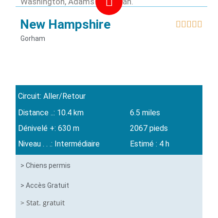
Washington, Adams et Moriah.
New Hampshire





Gorham
Circuit: Aller/Retour
Distance ..: 10.4 km
6.5 miles
Dénivelé +: 630 m
2067 pieds
Niveau . . .: Intermédiaire
Estimé : 4 h
> Chiens permis
> Accès Gratuit
> Stat. gratuit