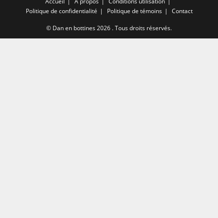
Accueil
A propos
Conditions utilisation
Politique de confidentialité
Politique de témoins
Contact
©
Dan en bottines
2026 . Tous droits réservés.