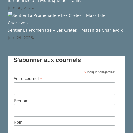
Randonnée à la Montagne des Taillis
juin 30, 2026
/
Sentier La Promenade + Les Crêtes – Massif de Charlevoix
juin 29, 2026
/
S'abonner aux courriels
*
indique "obligatoire"
*
Votre courriel
Prénom
Nom