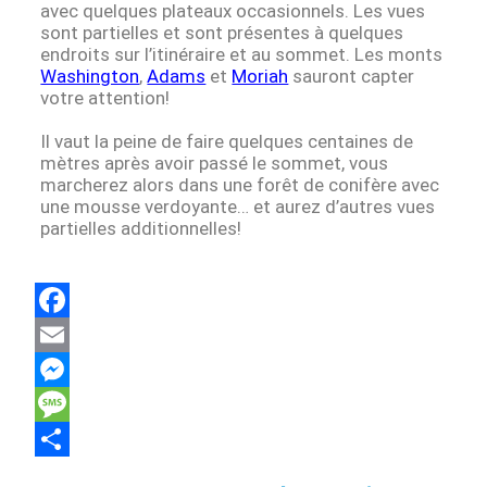
avec quelques plateaux occasionnels. Les vues
sont partielles et sont présentes à quelques
endroits sur l’itinéraire et au sommet. Les monts
Washington
,
Adams
et
Moriah
sauront capter
votre attention!
Il vaut la peine de faire quelques centaines de
mètres après avoir passé le sommet, vous
marcherez alors dans une forêt de conifère avec
une mousse verdoyante… et aurez d’autres vues
partielles additionnelles!
F
a
E
c
m
M
e
a
e
M
b
i
s
e
S