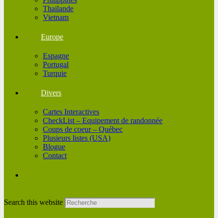
Thailande
Vietnam
Europe
Espagne
Portugal
Turquie
Divers
Cartes Interactives
CheckList – Equipement de randonnée
Coups de coeur – Québec
Plusieurs listes (USA)
Blogue
Contact
Search this website