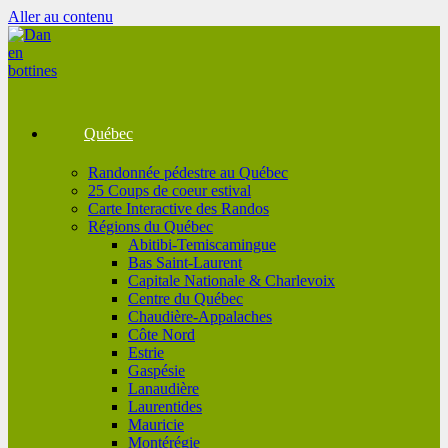
Aller au contenu
Québec
Randonnée pédestre au Québec
25 Coups de coeur estival
Carte Interactive des Randos
Régions du Québec
Abitibi-Temiscamingue
Bas Saint-Laurent
Capitale Nationale & Charlevoix
Centre du Québec
Chaudière-Appalaches
Côte Nord
Estrie
Gaspésie
Lanaudière
Laurentides
Mauricie
Montérégie