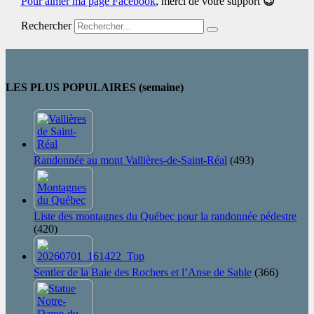
Pour aimer ma page Facebook
,
merci de votre support
😉
Rechercher
LES PLUS POPULAIRES (semaine)
Randonnée au mont Vallières-de-Saint-Réal
(493)
Liste des montagnes du Québec pour la randonnée pédestre
(420)
Sentier de la Baie des Rochers et l’Anse de Sable
(366)