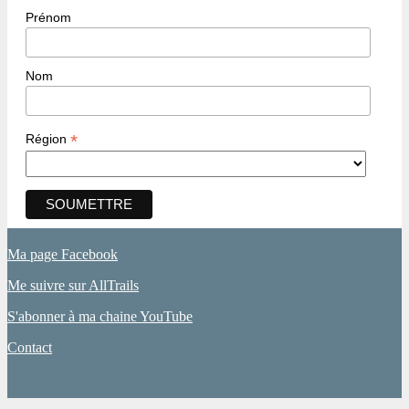
Prénom
Nom
*
Région
Ma page Facebook
Me suivre sur AllTrails
S'abonner à ma chaine YouTube
Contact