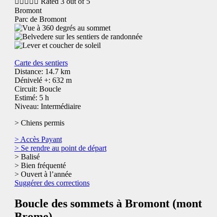





Rated 3 out of 5
Bromont
Parc de Bromont
Carte des sentiers
Distance: 14.7 km
Dénivelé +: 632 m
Circuit: Boucle
Estimé: 5 h
Niveau: Intermédiaire
> Chiens permis
> Accès Payant
> Se rendre au point de départ
> Balisé
> Bien fréquenté
> Ouvert à l’année
Suggérer des corrections
Boucle des sommets à Bromont (mont
Brome)