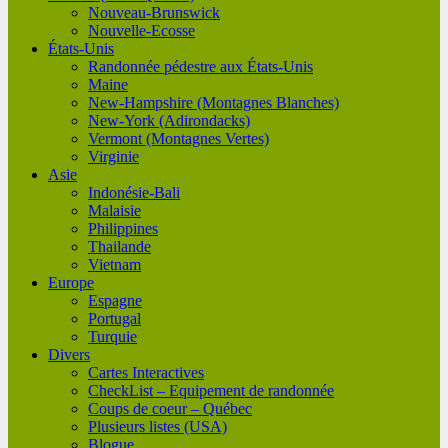
Nouveau-Brunswick
Nouvelle-Ecosse
États-Unis
Randonnée pédestre aux États-Unis
Maine
New-Hampshire (Montagnes Blanches)
New-York (Adirondacks)
Vermont (Montagnes Vertes)
Virginie
Asie
Indonésie-Bali
Malaisie
Philippines
Thailande
Vietnam
Europe
Espagne
Portugal
Turquie
Divers
Cartes Interactives
CheckList – Equipement de randonnée
Coups de coeur – Québec
Plusieurs listes (USA)
Blogue