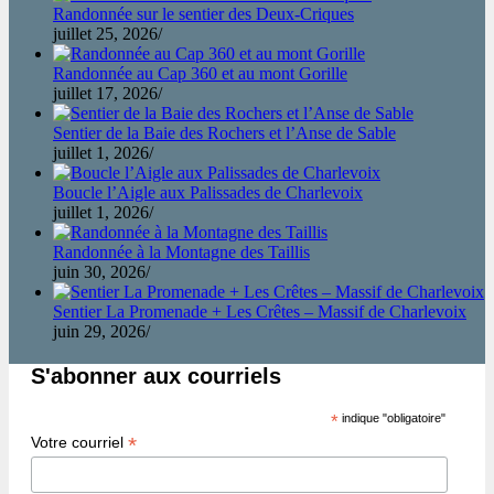
Randonnée sur le sentier des Deux-Criques
juillet 25, 2026
/
Randonnée au Cap 360 et au mont Gorille
juillet 17, 2026
/
Sentier de la Baie des Rochers et l’Anse de Sable
juillet 1, 2026
/
Boucle l’Aigle aux Palissades de Charlevoix
juillet 1, 2026
/
Randonnée à la Montagne des Taillis
juin 30, 2026
/
Sentier La Promenade + Les Crêtes – Massif de Charlevoix
juin 29, 2026
/
S'abonner aux courriels
*
indique "obligatoire"
*
Votre courriel