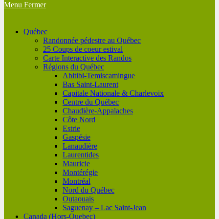
Menu
Fermer
Québec
Randonnée pédestre au Québec
25 Coups de coeur estival
Carte Interactive des Randos
Régions du Québec
Abitibi-Temiscamingue
Bas Saint-Laurent
Capitale Nationale & Charlevoix
Centre du Québec
Chaudière-Appalaches
Côte Nord
Estrie
Gaspésie
Lanaudière
Laurentides
Mauricie
Montérégie
Montréal
Nord du Québec
Outaouais
Saguenay – Lac Saint-Jean
Canada (Hors-Quebec)