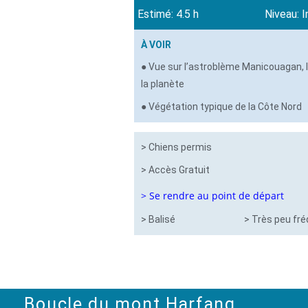
Estimé: 4.5 h
Niveau: 
À VOIR
● Vue sur l’astroblème Manicouagan, 
la planète
● Végétation typique de la Côte Nord
> Chiens permis
> Accès Gratuit
> Se rendre au point de départ
> Balisé
> Très peu fr
Boucle du mont Harfang