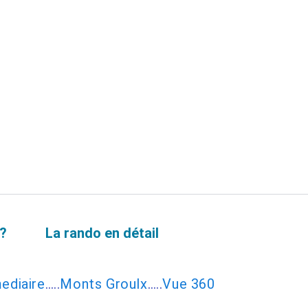
t?
La rando en détail
ediaire
…..
Monts Groulx
…..
Vue 360