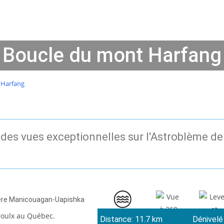
Boucle du mont Harfang
 Harfang
 des vues exceptionnelles sur l'Astroblème d
ère Manicouagan-Uapishka
Distance: 11.7 km
Dénivelé