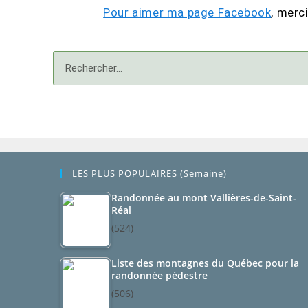
Pour aimer ma page Facebook
,
merci
LES PLUS POPULAIRES (semaine)
Randonnée au mont Vallières-de-Saint-
Réal
(524)
Liste des montagnes du Québec pour la
randonnée pédestre
(506)