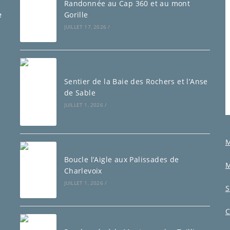
Randonnée au Cap 360 et au mont
e
Gorille
JUILLET 17, 2026
/
Sentier de la Baie des Rochers et l’Anse
de Sable
JUILLET 1, 2026
/
M
Boucle l’Aigle aux Palissades de
M
Charlevoix
JUILLET 1, 2026
/
S
C