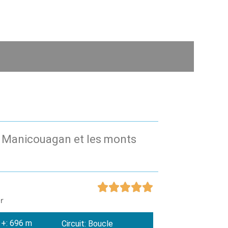
e Manicouagan et les monts





 +: 696 m
Circuit: Boucle